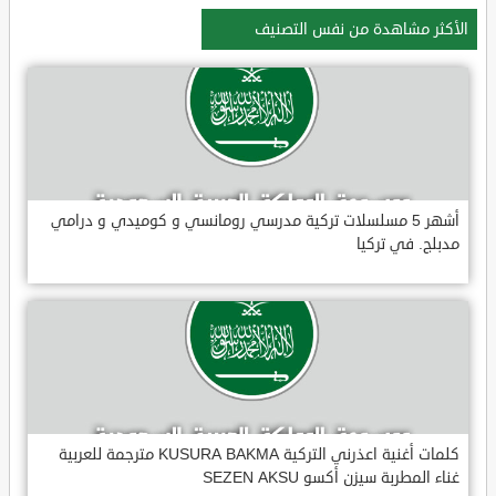
الأكثر مشاهدة من نفس التصنيف
أشهر 5 مسلسلات تركية مدرسي رومانسي و كوميدي و درامي
مدبلج. في تركيا
كلمات أغنية اعذرني التركية KUSURA BAKMA مترجمة للعربية
غناء المطربة سيزن أكسو SEZEN AKSU