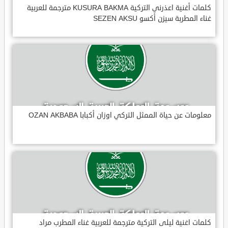
كلمات أغنية اعذرني التركية KUSURA BAKMA مترجمة للعربية
غناء المطربة سيزن أكسو SEZEN AKSU
معلومات عن حياة الممثل التركي اوزان أكبابا OZAN AKBABA
كلمات اغنية ليلى التركية مترجمة للعربية غناء المطرب مراد