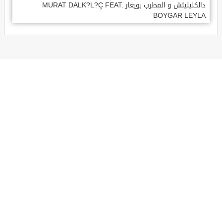
دالكليليتش و المطرب بويغار MURAT DALK?L?Ç FEAT.
BOYGAR LEYLA