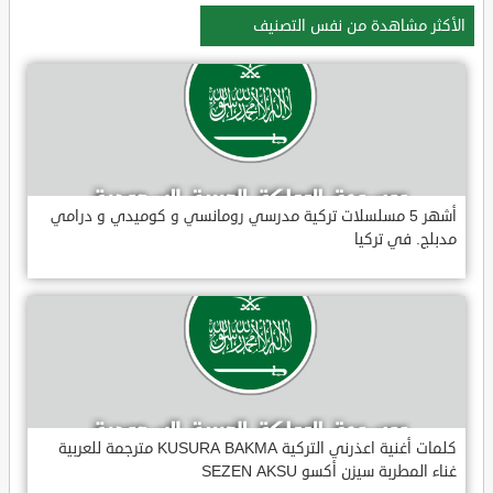
الأكثر مشاهدة من نفس التصنيف
أشهر 5 مسلسلات تركية مدرسي رومانسي و كوميدي و درامي
مدبلج. في تركيا
كلمات أغنية اعذرني التركية KUSURA BAKMA مترجمة للعربية
غناء المطربة سيزن أكسو SEZEN AKSU