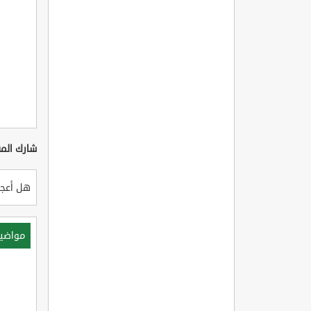
شارك المق
هل أعجب
مواضي