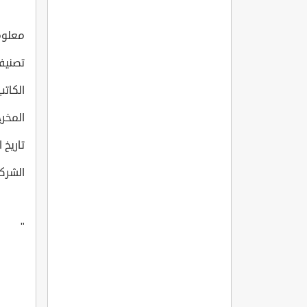
معلومات
تصنيف
الكاتب: ücel
المخرج: n Karl?da
تاريخ انت
الشركة 
"