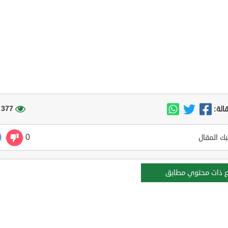
377 مشاهدة
الة:
0
ك المقال
ع ذات محتوي مطابق