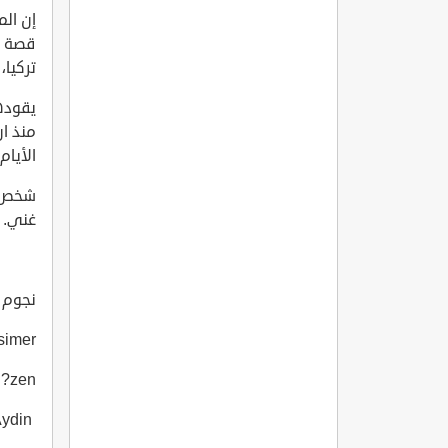
قصة ا
تركيا
يقوده
منذ ان
الأيا
شخص ي
غني.
نجوم ال
rçak Isimer
Damla ?zen
Ayca Zeynep Aydin آيشا زينب آيدن