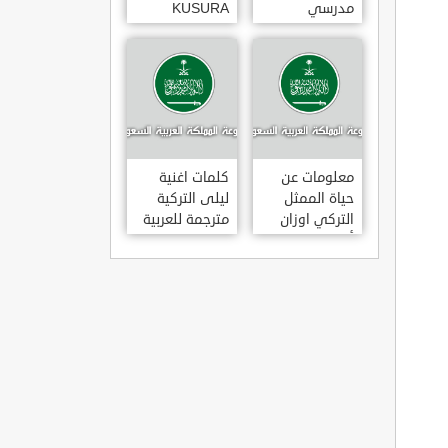
مدرسي
KUSURA
رومانسي و
BAKMA
كوميدي و
مترجمة للعربية
درامي مدبلج.
غناء المطربة
في تركيا
سيزن أكسو
SEZEN AKSU
معلومات عن
كلمات اغنية
حياة الممثل
ليلى التركية
التركي اوزان
مترجمة للعربية
أكبابا OZAN
غناء المطرب
AKBABA
مراد دالكليليتش
و المطرب بويغار
MURAT
DALK?L?Ç
FEAT.
BOYGAR
LEYLA