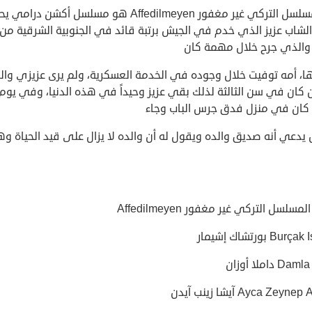
إن المسلسل التركي غير مغفور Affedilmeyen هو مسلسل أكشن درا
لشاب عزيز الذي خدم في الجيش برتبة قائد في الجنوبية الشرقية من
، والذي جرح خلال مهمة كان
ا، أمه توفيت خلال وجوده في الخدمة العسكرية، ولم يرى عزيزي وال
 كان في سن الثالثة لذلك بقي عزيز وحيداً في هذه الدنيا، وفي يوم
م كان في منزل فدق جرس الباب وجاء
دعي أنه صديق والده ويقول له أن والده لا يزال على قيد الحياة وه
مسلسل التركي غير مغفور Affedilmeyen
Bu بورتشاك إشيمار
 داملا أوزان