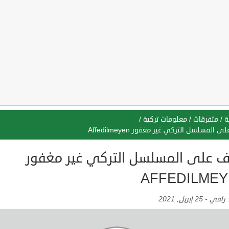
ة
/
متفرقات
/
معلومات تركية
/
 المسلسل التركي غير مغفور Affedilmeyen
ف على المسلسل التركي غير مغفور
AFFEDILME
:
رامي
-
25 إبريل, 2021