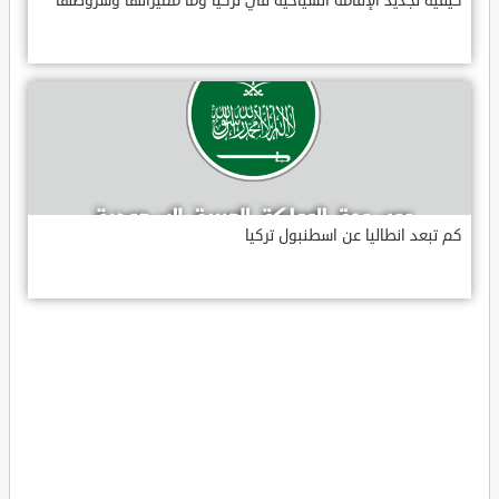
كيفية تجديد الإقامة السياحية في تركيا وما مميزاتها وشروطها
كم تبعد انطاليا عن اسطنبول تركيا