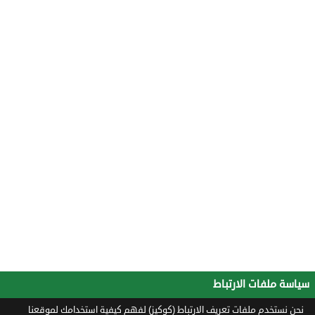
سياسة ملفات الارتباط
نحن نستخدم ملفات تعريف الارتباط (كوكيز) لفهم كيفية استخدامك لموقعنا