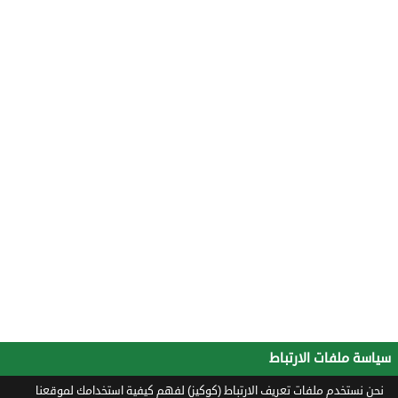
سياسة ملفات الارتباط
نحن نستخدم ملفات تعريف الارتباط (كوكيز) لفهم كيفية استخدامك لموقعنا