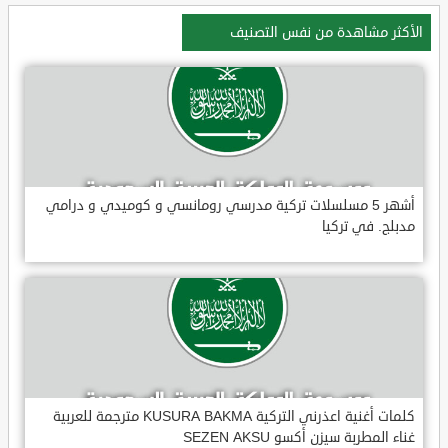
الأكثر مشاهدة من نفس التصنيف
أشهر 5 مسلسلات تركية مدرسي رومانسي و كوميدي و درامي
مدبلج. في تركيا
كلمات أغنية اعذرني التركية KUSURA BAKMA مترجمة للعربية
غناء المطربة سيزن أكسو SEZEN AKSU