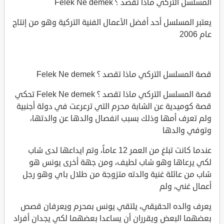
المسلسل التركي ماذا تقصد ؟ Felek Ne demek
يعتبر المسلسل أحد أفضل الأعمال الفنية التركية وهو من إنتاج
عام 2006
قصة المسلسل التركي ماذا تقصد ؟ Felek Ne demek
قصة المسلسل التركي ماذا تقصد ؟ Felek Ne demek تحكي
قصة كوميدية عن الشابة محرم التي ترعرعت في دولة أجنبية
ولم تعرف أمها وذلك بسبب انفصال والدها عن والدتها،
وتوفي والدها
عندما كانت تبلغ من العمر 12 عاماً، وتم ايداعها لدى شاب
لكي يرعاها وهو شاب لطيف، ومن جهة أخرى يونس هو
شاب من عائلة غنية والدته متزوجة من طلال باي وهو رجل
أعمال غني، ولم
يعرف والده الحقيقي، يلتقي يونس بمحرم ويعرفان قصص
بعضهما البعض ويقرران أن يساعدا بعضهما لكي يجدان أفراد