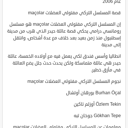
عام 2006
قصة المسلسل التركي مفتولي العضلات maçolar
إن المسلسل التركي مفتولي العضلات maçolar هو مسلسل
رومانسي درامي يحكي قصة عائلة حيدر الذي هرب من مدينة
إسطنبول منذ زمن بعيد بعد خلاف مع عدة أشخاص، وانتقل
إلى مدينة
انطاليا وأسس فندق لكي يعمل فيه مع أولاده الخمسة، عائلة
حيدر هي عائلة متماسكة ولكن يحدث حدث جلل يضع العائلة
في مأزق خطير.
نجوم المسلسل التركي مفتولي العضلات maçolar
Burhan Öçal بورهان أوتشال
Özlem Tekin أوزلم تاكين
Gökhan Tepe جوخان تبه
معلومات عن المسلسل التركي مفتولي العضلات maçolar