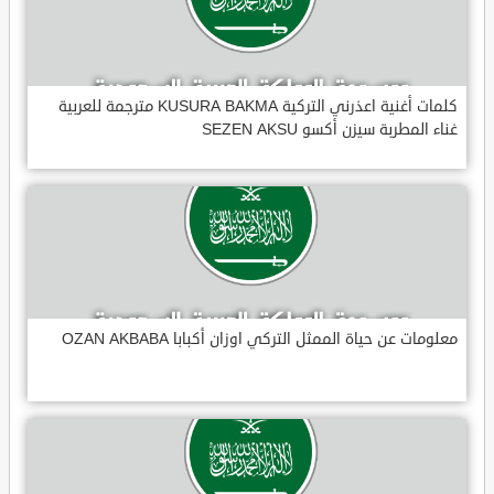
كلمات أغنية اعذرني التركية KUSURA BAKMA مترجمة للعربية
غناء المطربة سيزن أكسو SEZEN AKSU
معلومات عن حياة الممثل التركي اوزان أكبابا OZAN AKBABA