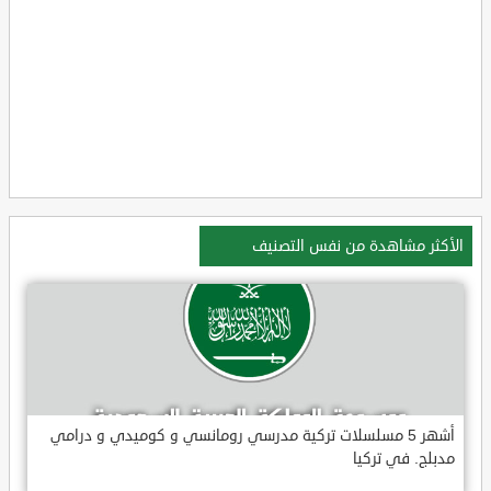
الأكثر مشاهدة من نفس التصنيف
أشهر 5 مسلسلات تركية مدرسي رومانسي و كوميدي و درامي
مدبلج. في تركيا