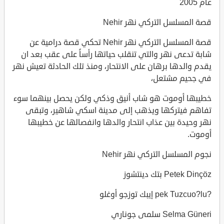
عام 2005
قصة المسلسل التركي نهر Nehir
قصة المسلسل التركي نهر Nehir تحكي قصة درامية عن
شابة تدعى نهر والتي تنقلب حياتها رأساً على عقب بعد ان
يقدم والدها برهان على الانتحار، ومنذ تلك الحادثة تعيش نهر
في جحيم مشتعل،
خطيبها أوموت هو شاب أنيق وذكي ولكن يحصل بينهما سوء
تفاهم فيتركها ويذهب إلى مدينة اسكي شاهير، وتبقى
نهر وحيدة بين عذاب انتحار والدها وانفصالها عن خطيبها
أوموت.
نجوم المسلسل التركي نهر Nehir
Petek Dinçöz بتك دينتشوز
?pek Tuzcuo?lu إيبك توزجو أوغلو
Selma Güneri سلمى جوناري