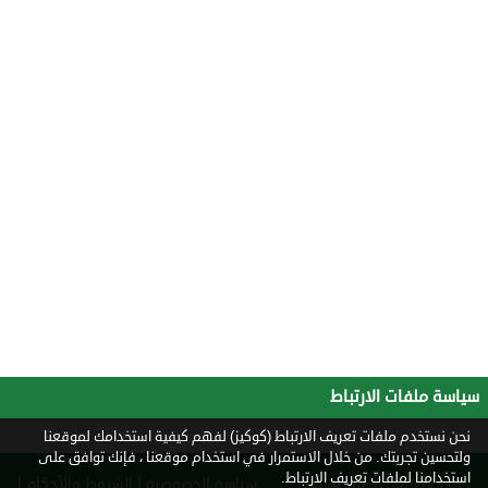
سياسة ملفات الارتباط
نحن نستخدم ملفات تعريف الارتباط (كوكيز) لفهم كيفية استخدامك لموقعنا
ولتحسين تجربتك. من خلال الاستمرار في استخدام موقعنا ، فإنك توافق على
استخدامنا لملفات تعريف الارتباط.
|
|
سياسة الخصوصية
الشروط والأحكام
جميع الحقوق محفوظة ©