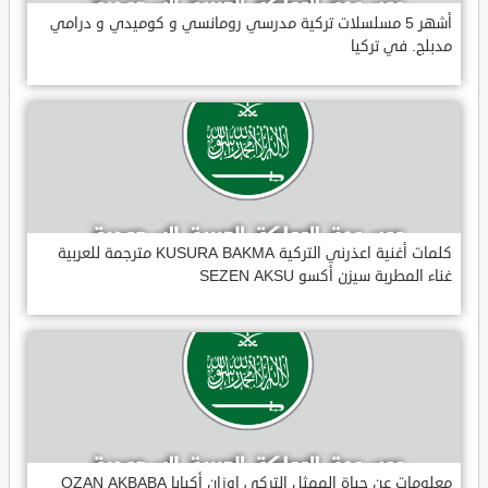
أشهر 5 مسلسلات تركية مدرسي رومانسي و كوميدي و درامي
مدبلج. في تركيا
كلمات أغنية اعذرني التركية KUSURA BAKMA مترجمة للعربية
غناء المطربة سيزن أكسو SEZEN AKSU
معلومات عن حياة الممثل التركي اوزان أكبابا OZAN AKBABA