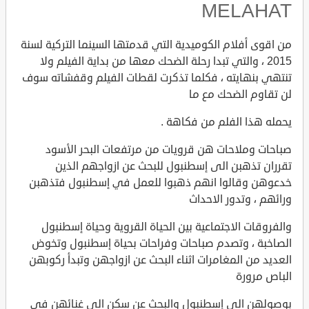
MELAHAT
من اقوى أفلام الكوميدية التي قدمتها السينما التركية لسنة
2015 ، والتي تبدا رحلة الضحك معها من بداية الفيلم ولا
تنتهي بنهايته ، فكلما تذكرت لقطات الفيلم وقفشاته سوف
لن تقاوم الضحك مع ما
يحمله هذا الفلم من فكاهة .
صباحات وملاحات هن قرويات من مرتفعات البحر الأسود
تقرران تذهبن الى إسطنبول للبحث عن ازواجهم الذين
خدعوهن وقالوا انهم ذهبوا للعمل في إسطنبول فتذهبن
ورائهم ، وتدور الاحداث
والفروقات الاجتماعية بين الحياة القروية وحياة إسطنبول
الصاخبة ، وتصدم صباحات وفراحات بحياة إسطنبول وتخوض
العديد من المغامرات اثناء البحث عن ازواجهن وتبدأ ركوبهن
الباص مرورة
بوصولهن الى إسطنبول والبحث عن سكن الى غنائهن في