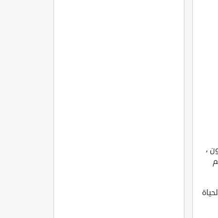
مميزاتها
وشروطها
ن ،
م
حياة