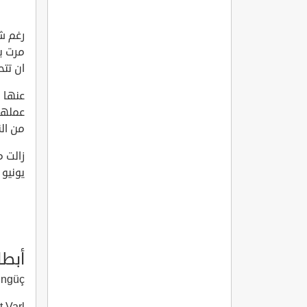
رغم شب
مرت ب
ان تتح
عنها ا
عملها 
من الن
يونيو 2017 على قناة atv التركية وتعرض كل يوم خميس 
أبطا
 Tüzüngüç
Ahmet Varl? 