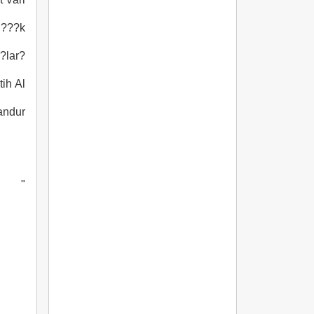
iz Bol???k
?mit ?brahim Kantarc?lar : في دور أنور
Fatih Al : في دور س
vet Pandur
"