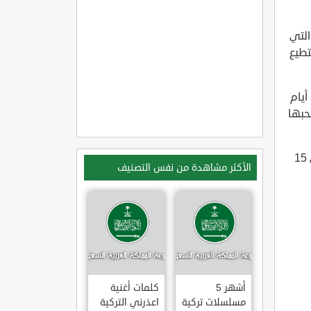
التي
طيع
أيام
حبها
زالت مستمرة لنرى ماذا سوف يحدث من احداث ، بدأت المسلسل بالعرض في 15
الأكثر مشاهدة من نفس التصنيف
أشهر 5
كلمات أغنية
مسلسلات تركية
اعذرني التركية