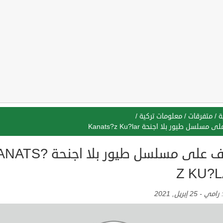
ة
/
متفرقات
/
معلومات تركية
/
مسلسل طيور بلا اجنحة Kanats?z Ku?lar
تعرف على مسلسل طيور بلا اجنحة 
Z KU?
:
رامي
-
25 إبريل, 2021