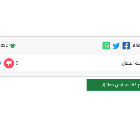
231 مشاهدة
الة:
0
ك المقال
ع ذات محتوي مطابق