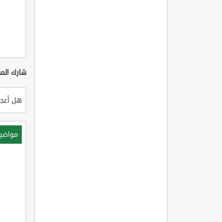
شارك المق
هل أعجب
مواضي