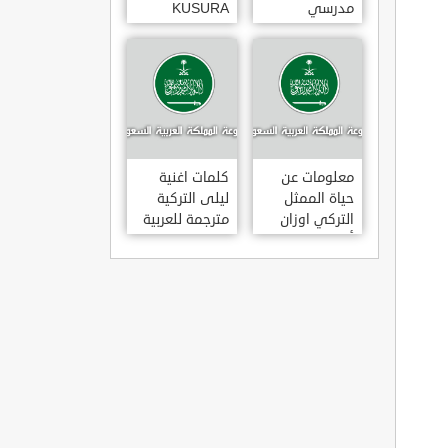
مدرسي
KUSURA
رومانسي و
BAKMA
كوميدي و
مترجمة للعربية
درامي مدبلج.
غناء المطربة
في تركيا
سيزن أكسو
SEZEN AKSU
معلومات عن
كلمات اغنية
حياة الممثل
ليلى التركية
التركي اوزان
مترجمة للعربية
أكبابا OZAN
غناء المطرب
AKBABA
مراد دالكليليتش
و المطرب بويغار
MURAT
DALK?L?Ç
FEAT.
BOYGAR
LEYLA