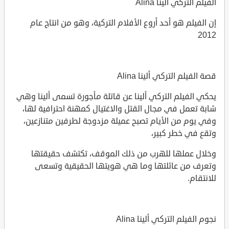
الفيلم التركي ألينا Alina
إن الفيلم هو أحد أروع الأفلام التركية، وهو من انتاج عام
2012
قصة الفيلم التركي ألينا Alina
يحكي الفيلم التركي ألينا عن قاتلة مأجورة تسمى ألينا وهي
شابة تعمل في مجال القتل والاغتيال كمهنة احترافية لها،
وفي يوم من الأيام تصبح عميلة مزدوجة لطرفين متنازعين،
وتقع في خطر كبير،
وخلال عملها للهرب من ذلك الموقف، تكتشف حقيقتها
وتعرف من عائلتها وما هي هويتها الحقيقية وتسعى
للانتقام.
نجوم الفيلم التركي ألينا Alina