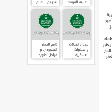
العربية العريقة
بندر بن سلطان
بن عبد العزيز آل
سعود
رة
صبح
ل
لماء
يعتبر
جدول البدلات
تاريخ الجيش
والعلاوات
السعودي و
الحج
العسكرية
مراحل تطوره
غفر
للضباط والأفراد