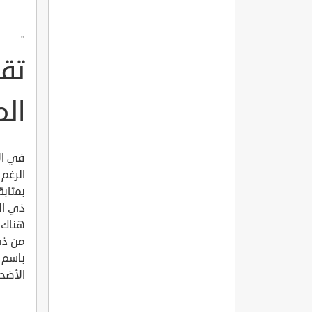
"
تق
ال
في ال
الرغم 
بمثابة
ذي ال
هناك 
من ذي
باسم 
الأضحى من 10 إل