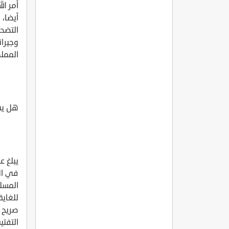
أمر ال
أيضا،
التضح
وجيرا
المملك
هل يس
في ال
المسل
للغاية
صريح 
التفت