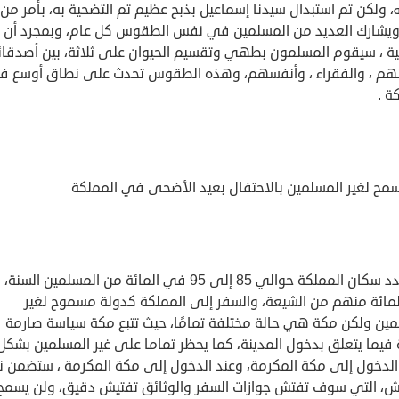
له، ولكن تم استبدال سيدنا إسماعيل بذبح عظيم تم التضحية به، بأمر من ا
 ويشارك العديد من المسلمين في نفس الطقوس كل عام، وبمجرد أن ي
ية ، سيقوم المسلمون بطهي وتقسيم الحيوان على ثلاثة، بين أصدقا
نهم ، والفقراء ، وأنفسهم، وهذه الطقوس تحدث على نطاق أوسع 
ة .
مح لغير المسلمين بالاحتفال بعيد الأضحى في المملكة
مائة منهم من الشيعة، والسفر إلى المملكة كدولة مسموح لغير
مين ولكن مكة هي حالة مختلفة تمامًا، حيث تتبع مكة سياسة صارمة
 فيما يتعلق بدخول المدينة، كما يحظر تماما على غير المسلمين بشكل
الدخول إلى مكة المكرمة، وعند الدخول إلى مكة المكرمة ، ستضمن ن
يش، التي سوف تفتش جوازات السفر والوثائق تفتيش دقيق، ولن يسمح 