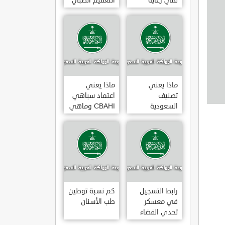
فني رعاية
التعقيم الطبي
مرضى 3
ماذا يعني
ماذا يعني
تصنيف
اعتماد سباهي
السعودية
CBAHI وماهي
الائتماني AA1
معاييره
رابط التسجيل
كم نسبة توطين
في معسكر
طب الأسنان
تحدي الفضاء