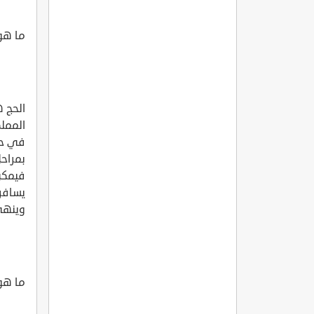
ما هو
الحج 
المملك
في حي
بمراحل
فيمكن 
يسافر
وينهي
ما هو