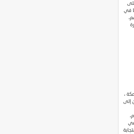
على
ا في
م،
ة
كة ،
 إلى
،
في
تجابة