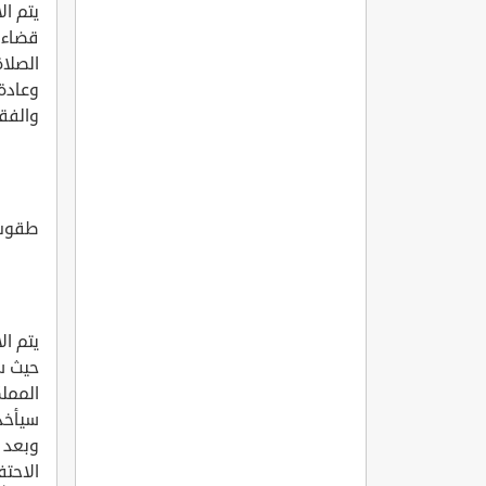
يتم ال
قضاء 
الصلاة
وعادة 
والفقر
طقوس
يتم ال
حيث س
المملك
سيأخذ
وبعد 
الاحتف