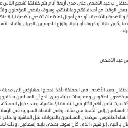
احتفال ب عيد الأضحى على مدى أربعة أيام يتم خلالها تشجيع الناس 
بعض الوقت مع أصدقائهم وعائلاتهم، وسوف يقضي المؤمنون وقتً
 والتضحية بالأضحية ، أو دفع أموال لمنظمات تضحي بأضحية نيابة عنه
ما يكون عنزة أو خروف أو بقرة، وتوزع اللحوم بين الجيران وأفراد الأسر
اء .
 عيد الأضحى
احتفال بعيد الأضحى في المملكة بأخذ الحجاج المشاركين إلى مدينة م
يخضعون لطقوس وممارسات دينية، ويرى الحج أن المسلمين يسافرون
ة، حيث تكمن أهم الآثار في الثقافة الإسلامية، وعند دخول المملكة،
 المسلمون إلى الكعبة في مكة ، وهي النقطة المحورية في الإسلام
انهاء الطقوس، سيضحي المسلمون بالحيوانات مثل الماشية والماعز 
ال بـ النبي إبراهيم ، الذي كان سوف يضحي بابنه إسماعيل، وذلك لاس