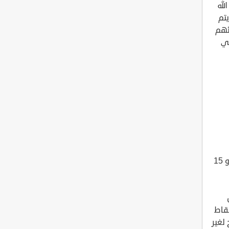
لله
تم
ئهم
في
يبلغ عدد سكان المملكة حوالي 85 إلى 95 في المائة من المسلمين السنة، و 15
قاط
لغير