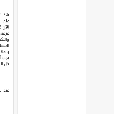
هذا ه
على ج
الآن ك
عرفة، 
والتكف
المسلم
باطلا
يجب أ
كل ال
عيد ا