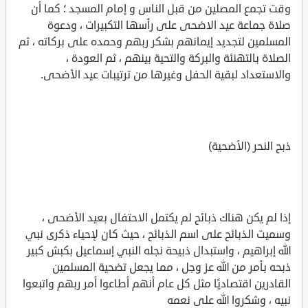
وقت تجمع المصلين من قبل الناس و إمام المسجد ؛ كما أن
صلاة جماعة عيد الاضحى على رأسها التكبيرات ، ودعوة
المسلمين لتجديد إيمانهم بشكر ربهم وحمده على بركاته ، ثم
الصلاة بالتهنئة والبركة والتحية بينهم ، ثم العودة ،
والاستعداد لبقية الحفل وغيرها من ترتيبات عيد الأضحى.
ذبح النحر (الأضحية)
إذا لم يكن هناك ذبائح لم يكتمل الاحتفال بعيد الأضحى ،
وسميت الذبائح على اسم الذبائح ، حيث كان لإحياء ذكرى نبي
الله إبراهيم ، واستبدال ذبيحة نجله النبي إسماعيل بكبش كبير
ذبحه بأمر من الله عز وجل ، مما يجعل تضحية المسلمين
القادرين اقتصاديًا مثل كل عام أنهم أطاعوا أمر ربهم واتبعوا
نبيه ، وشكروا الله على نعمه