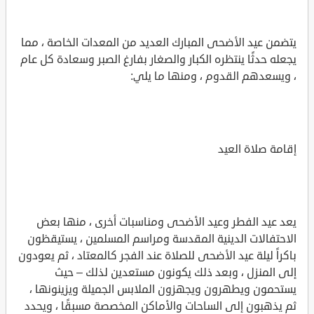
يتضمن عيد الأضحى المبارك العديد من المعدات الخاصة ، مما
يجعله حدثًا ينتظره الكبار والصغار بفارغ الصبر وسعادة كل عام
، ويسعدهم القدوم ، ومنها ما يلي:
إقامة صلاة العيد
يعد عيد الفطر وعيد الأضحى ومناسبات أخرى ، منها بعض
الاحتفالات الدينية المقدسة ومراسم المسلمين ، يستيقظون
باكراً ليلة عيد الأضحى للصلاة عند الفجر كالمعتاد ، ثم يعودون
إلى المنزل ، وبعد ذلك يكونون مستعدين لذلك – حيث
يستحمون ويطهرون ويجهزون الملابس الجميلة ويزينونها ،
ثم يذهبون إلى الساحات والأماكن المخصصة مسبقًا ، ويحدد