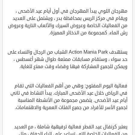
مهرجان اللوي يبدأ المهرجان في أول أيام عيد الأضحى ،
ويقام في مركز الريس بمحافظة بدر ، ويشتمل على العديد
من الفعاليات الخاصة وعروض السيرك والألعاب النارية وعروض
رش الماء. كمجموعة من الذخائر المميزة.
يستهدف Action Mania Park الشباب من الرجال والنساء على
حد سواء ، وستقام مسابقات ممتعة طوال شهر أغسطس ،
ويمكن للجميع المشاركة فيها وقضاء وقت ممتع للغاية.
فعالية اليوم المفتوح: وهي من أهم الفعاليات التي تقام
في الرياض خلال عيد الأضحى المبارك. يبدأ النشاط في ثاني
أيام عيد الأضحى. يتضمن مجموعة من الأنشطة المناسبة
لجميع الأسر للأفراد من جميع الفئات العمرية والاهتمامات.
يعتبر كرنفال عيد الفطر فعالية ترفيهية شاملة ، مع العديد
من الفعاليات الخاصة التي تساعد على إثراء الحفلة ، مثل