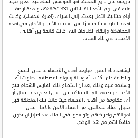
تاريخية في تاريخ المملكة هو المؤسس الملك عبد العزيز ضيفًا
عليه في يوم الأحد ليلة الاثنين 28/5/1331هـ، ولمدة أربعة
أيام متتالية، انتقل بعدها إلى السراي (إمارة الأحساء)، وكانت
هذه الزيارة سببًا مباشرًا في استتباب الأمن والأمان في هذه
المحافظة وإنهاء الخلافات التي كانت قائمة بين أهالي
الأحساء في تلك الفترة.
ليشهد ذلك المنزل مبايعة أهالي الأحساء له على السمع
والطاعة على كتاب الله وسنة رسوله المصطفى صلوات الله
وسلامه عليه وذلك بعد أن استطاع ذلك الفارس الهمام فتح
الأحساء وضمها إلى المملكة في نفس العام بدون قتال أو
أي مقاومة من أهالي الأحساء حيث عانت تلك المنطقة قبل
دخول الملك عبدالعزيز من افتقاد الأمن والأمان على
أموالهم وأعراضهم وتوسموا في الملك عبدالعزيز أن يكون
منقذًا لهم من هذا الوضع.