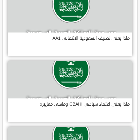
ماذا يعني تصنيف السعودية الائتماني AA1
ماذا يعني اعتماد سباهي CBAHI وماهي معاييره