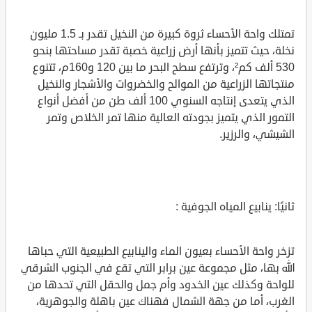
تمتلك واحة الأحساء ثروة كبيرة من النخيل تقدر بـ 1.5 مليون
نخلة، حيث تتميز بأنها أرض زراعية خصبة تقدر مساحتها بنحو
530 ألف كم²، وترتفع سطح البحر ما بين 120 و160م، تتنوع
منتجاتها الزراعية من الموالح والخضروات والأشجار والنخيل
الذي يتعدى إنتاجه السنوي 100 ألف طن من أفضل أنواع
التمور الذي يتميز بجودته العالية منها تمر الخلاص وتمر
الشيشي، والرزير.
ثانيًا: ينابيع المياه الجوفية :
تزخر واحة الأحساء بعيون الماء والينابيع الطبيعية التي حباها
الله بها، مثل مجموعة عين برابر التي تقع في الجنوب الشرقي
للواحة وكذلك عين الخدود وأم جمل والحقل التي تحدها من
الغرب، أما من جهة الشمال فهناك عين باهلة والجوهرية،