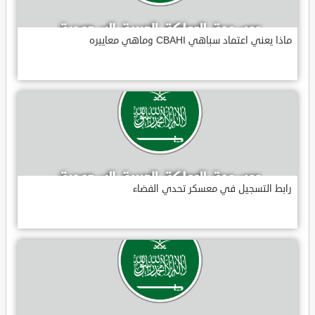
ماذا يعني اعتماد سباهي CBAHI وماهي معاييره
رابط التسجيل في معسكر تحدي الفضاء