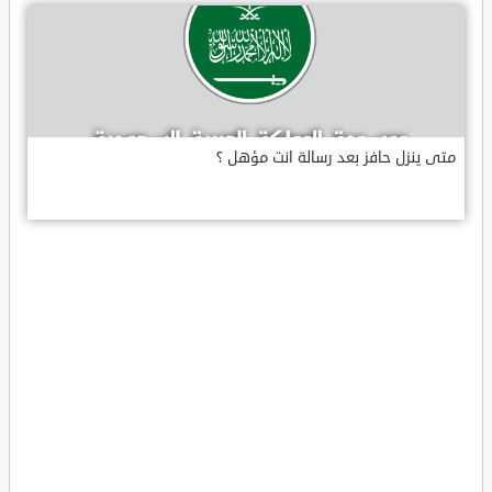
متى ينزل حافز بعد رسالة انت مؤهل ؟