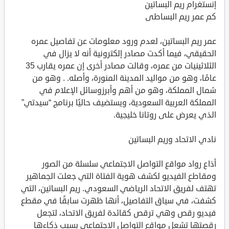
إنستغرام ريم البساتين
كم عمر ريم البساطى
عمر ريم البساتين، لعدم ورود معلومات عن تفاصيل عمره
الحقيقي، فيما أكدت مصادر إلكترونية أنه لا يزال في
الثلاثينيات من عمره، وقالت مصادر أخرى إن عمره يقارب 35
عامًا، وهو من مواليد المدينة المنورة، وأصله. . وهو من
شمال المملكة، وهو من أهم وأبرزوسائل الإعلام في
المملكة العربية السعودية، ويستضيف حاليًا برنامج “سيدتي”
الذي يعرض على روتانا خليجية.
نادي الاتحاد وريم البساتين
أذاع رواد مواقع التواصل الاجتماعي سلسلة من الصور
ومقاطع الفيديو لكشف هوية الفتاة التي جعلت الجماهير
تهتف لفريق الاتحاد الرياضي السعودي. ريم البساتين، التي
كشفت، في سياق التفاصيل، أنها ظهرت سابقًا في مقطع
فيديو رقص وهي ترقص كقائدة لفريق الاتحاد، لتجعل
رقصتها تشعل مواقع التواصل الاجتماعي بسبب ذكاءها