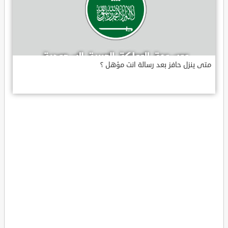
متى ينزل حافز بعد رسالة انت مؤهل ؟