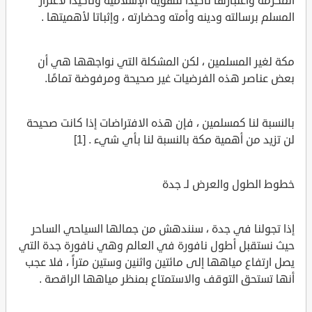
المكرمة واعتبارها تأكيدا للهوية الإسلامية وتأكيدا لاعتزاز
المسلم برسالته ودينه وأمته وحضارته ، وإثباتا لأهميتها .
مكة لغير المسلمين ، لكن المشكلة التي نواجهها هي أن
بعض عناصر هذه الفرضيات غير صحيحة ومرفوضة تمامًا.
بالنسبة لنا كمسلمين ، فإن هذه الافتراضات إذا كانت صحيحة
لن تزيد من أهمية مكة بالنسبة لنا بأي شيء . [1]
خطوط الطول والعرض لـ جدة
إذا تجولنا في جدة ، سنندهش من جمالها السياحي الساحر
حيث نستقبل أطول نافورة في العالم وهي نافورة جدة التي
يصل ارتفاع مياهها إلى مائتين واثنين وستين متراً ، فلا عجب
أنها تستحق التوقف والاستمتاع بمنظر مياهها الراقصة .