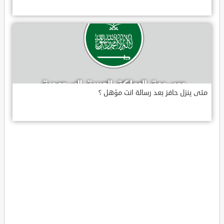
متى ينزل حافز بعد رسالة انت مؤهل ؟