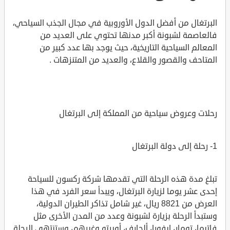
البرتغال من أفضل الدول الأوروبية في مجال الجذب السياحي،
فالعاصمة لشبونة أكبر مدنها تحتوي على العديد من
المعالم السياحية التاريخية، حيث يوجد بها عدد كبير من
المتاحف والقصور والقلاع، والعديد من المتنزهات .
رحلات وعروض سياحية من المملكة إلى البرتغال
1- رحلة إلى دولة البرتغال
تبلغ مدة هذه الرحلة التي تقدمها شركة ركسون للسياحة
إحدى عشر يوما لزيارة البرتغال، ويبدأ سعر الفرد في هذا
العرض من 8821 ريال، غير شامل تذاكر الطيران الدولية،
وستبدأ الرحلة بزيارة لشبونة وعدد من المدن الأخرى مثل
فاتيما، تومار، إيفورا، ألجارف، أوبرتو وغيرهم، وستنتهي الرحلة