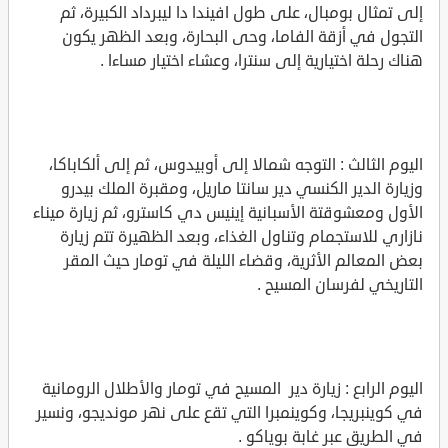
إلى تمثال بومبال، على طول افيندا دا ليبرداد الكبيرة، ثم
التجول في أزقة الفاما، وحى البحارة، وبعد الظهر يكون
هناك رحلة اختيارية إلى سنترا، وعشاء اختيار مساءا .
اليوم الثالث : التوجه شمالا إلى أوبيدوس، ثم إلى ألكاباكا،
وزيارة الدير الكنسي دير سانتا ماريل، ومقبرة الملك بيدرو
الأول ومعشوقتة الأسبانية إينيس دي كاسترو، ثم زيارة ميناء
نازاري للاستجمام وتناول الغذاء، وبعد الظهيرة تتم زيارة
بعض المعالم الأثرية، وقضاء الليلة في تومار حيث المقر
التاريخي لفرسان المسيح .
اليوم الرابع : زيارة دير المسيح في تومار والأطلال الرومانية
في كوينبريجا، وكوينمبرا التي تقع على نهر مونديجو، ونسير
في الطريق عبر غابة بوياكو .