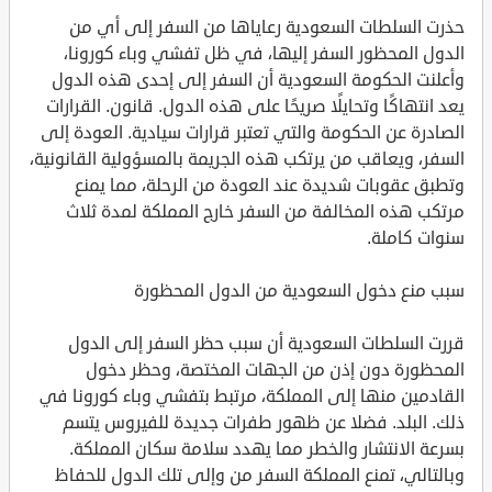
حذرت السلطات السعودية رعاياها من السفر إلى أي من
الدول المحظور السفر إليها، في ظل تفشي وباء كورونا،
وأعلنت الحكومة السعودية أن السفر إلى إحدى هذه الدول
يعد انتهاكًا وتحايلًا صريحًا على هذه الدول. قانون. القرارات
الصادرة عن الحكومة والتي تعتبر قرارات سيادية. العودة إلى
السفر، ويعاقب من يرتكب هذه الجريمة بالمسؤولية القانونية،
وتطبق عقوبات شديدة عند العودة من الرحلة، مما يمنع
مرتكب هذه المخالفة من السفر خارج المملكة لمدة ثلاث
سنوات كاملة.
سبب منع دخول السعودية من الدول المحظورة
قررت السلطات السعودية أن سبب حظر السفر إلى الدول
المحظورة دون إذن من الجهات المختصة، وحظر دخول
القادمين منها إلى المملكة، مرتبط بتفشي وباء كورونا في
ذلك. البلد. فضلا عن ظهور طفرات جديدة للفيروس يتسم
بسرعة الانتشار والخطر مما يهدد سلامة سكان المملكة.
وبالتالي، تمنع المملكة السفر من وإلى تلك الدول للحفاظ