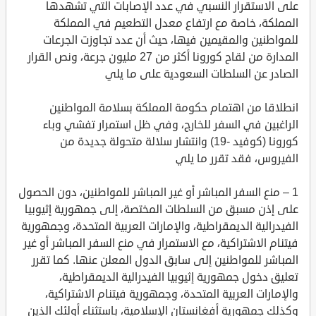
على الاستقرار النسبي في عدد الإصابات التي تشهدها
المملكة، خاصة مع ارتفاع معدل التطعيم في المملكة
للمواطنين والمقيمين فيها، حيث أن عدد تجاوزت الجرعات
المدارة من لقاح كورونا أكثر من 27 مليون جرعة، ونص القرار
الصادر عن السلطات السعودية على ما يلي
انطلاقا من اهتمام حكومة المملكة بسلامة المواطنين
الراغبين في السفر للخارج، وفي ظل استمرار تفشي وباء
كورونا (كوفيد -19) وانتشار سلالة متحولة جديدة من
الفيروس، فقد تقرر ما يلي
1 – منع السفر المباشر أو غير المباشر للمواطنين، دون الحصول
على إذن مسبق من السلطات المختصة، إلى جمهورية إثيوبيا
الفيدرالية الديمقراطية، والإمارات العربية المتحدة، وجمهورية
فيتنام الاشتراكية، مع الاستمرار في منع السفر المباشر أو غير
المباشر للمواطنين إلى سابق الدول المعلن عنها. كما تقرر
تعليق دخول جمهورية إثيوبيا الفيدرالية الديمقراطية،
والإمارات العربية المتحدة، وجمهورية فيتنام الاشتراكية،
وكذلك جمهورية أفغانستان الإسلامية، باستثناء أولئك الذين