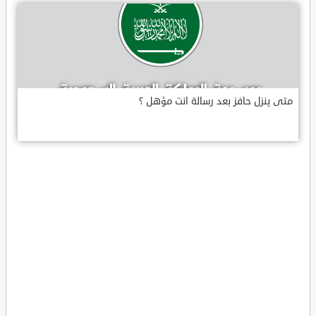
متى ينزل حافز بعد رسالة انت مؤهل ؟