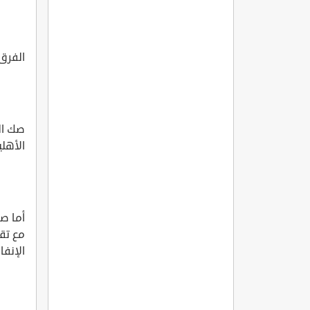
الفرق
صك ال
الأهل
أما ص
مع تق
الإنفا