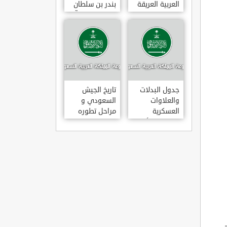
العربية العريقة
بندر بن سلطان
بن عبد العزيز آل
سعود
جدول البدلات
تاريخ الجيش
والعلاوات
السعودي و
العسكرية
مراحل تطوره
للضباط والأفراد