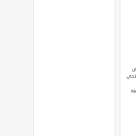
ص
لاحي
نه