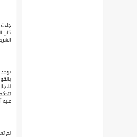
جاءت ا
كان ال
الشري
يوجد ف
بالقوا
للرجال
تتحكم 
عليه أ
لم تع