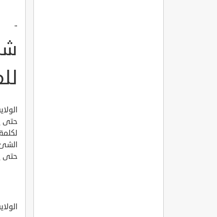
"
شر
لل
الولا
حتى ي
لكلمة 
الشئ و
حتى ي
الولاي