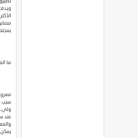
تطبيق
ويدفع
الأكثر
مصابون
بمجتمع
ما ال
معروف
سبب من
ولي، 
عند س
والمعت
يمكن 