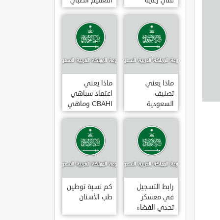
فني رعاية
التعقيم الطبي
مرضى 3
ماذا يعني
ماذا يعني
تصنيف
اعتماد سباهي
السعودية
CBAHI وماهي
الائتماني AA1
معاييره
رابط التسجيل
كم نسبة توطين
في معسكر
طب الأسنان
تحدي الفضاء