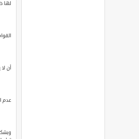
لها ض
القوا
أن لا 
عدم ال
وبشكل