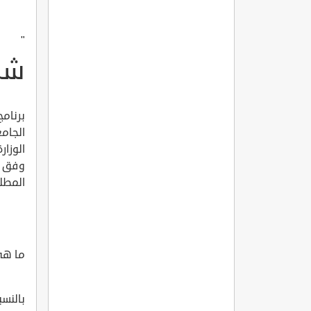
"
شر
برنامج
الجامع
الوزا
وفق ا
المطل
ما هي
بالنسب