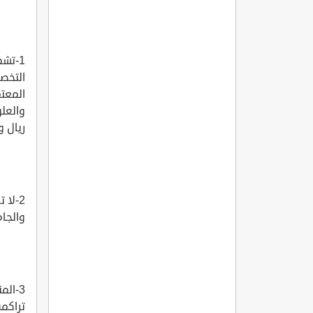
1-تشم
التخصص
ريال والع
2-لا
والجام
3-ال
تراكمي لا 