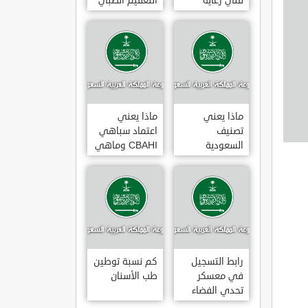
فني رعاية
التعقيم الطبي
مرضى 3
ماذا يعني
ماذا يعني
تصنيف
اعتماد سباهي
السعودية
CBAHI وماهي
الائتماني AA1
معاييره
رابط التسجيل
كم نسبة توطين
في معسكر
طب الأسنان
تحدي الفضاء