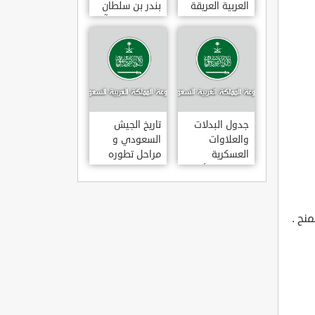
العربية العريقة
بندر بن سلطان
بن عبد العزيز آل
سعود
جدول البدلات
تاريخ الجيش
والعلاوات
السعودي و
العسكرية
مراحل تطوره
للضباط والأفراد
نح .