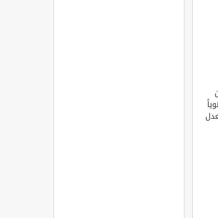
اً
عدل