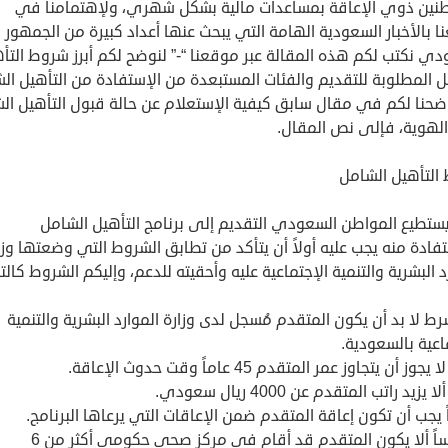
طنين ذوي الإعاقة بمساعدات مالية بشكل شهري، ولإهتمامنا في
 بالأخبار السعودية الهامة التي يبحث عنها أعداد كبيرة من الجمهور
ي نكتب لكم هذه المقالة عبر موقعنا “-” لنوضح لكم أبرز شروط التأ
 المطلوبة للتقديم والفئات المستبعدة من الإستفادة من التأهيل ال
ضحنا لكم في مقال سابق كيفية الإستعلام عن حالة قبول التأهيل ال
الهوية، فإلى نص المقال.
التأهيل الشامل
ستطيع المواطن السعودي التقديم إلى برنامج التأهيل الشامل
فادة منه يجب عليه أولاً أن يتأكد من تطابق الشروط التي وضعتها وزا
د البشرية والتنمية الإجتماعية عليه وأحقيته للدعم، وإليكم الشروط كالت
ط لا بد أن يكون المتقدم مُسجل لدى وزارة الموارد البشرية والتنمية
اعية بالسعودية.
 يجوز أن يتجاوز عمر المتقدم 45 عاماً وقت حدوث الإعاقة.
لا يزيد راتب المتقدم عن 4000 ريال سعودي.
ً يجب أن تكون إعاقة المتقدم ضمن الإعاقات التي يرعاها البرنامج.
وخامساً ألا يكون المتقدم قد أقام في مركز صحي حكومي أكثر من 6