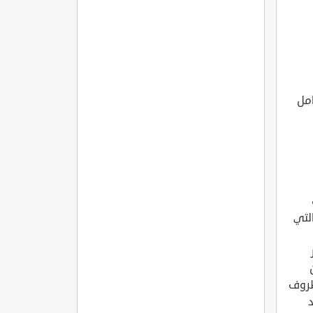
التي
ظروف
د