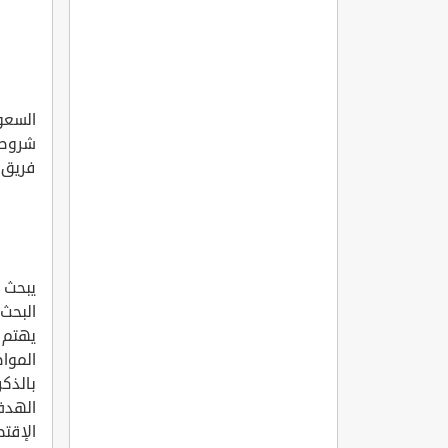
السعو
شروط التأهيل
فريق التحرير
يبحث 
البحث 
يهتم 
المواط
بالذكر
الهدف
الإقتص