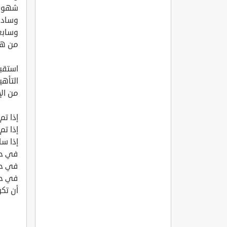
شهورف
وسادسا
وسابعا
من هم
استقبل
التأهي
من الإ
إذا تم
إذا تم 
إذا سا
في حالة كا
في حال
في حالة
أن تكو