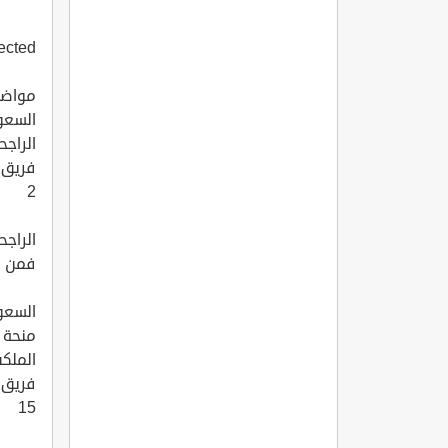
ted !!
مواضي
السعو
الراج
فريق التحرير
2
الراجح
فمن هن
السعو
الملك
فريق التحرير
15