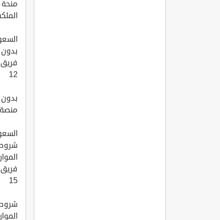
الملكي
السعو
بدون 
فريق التحرير
12
بدون ا
منصة..
السعو
الموار
فريق التحرير
15
الموارد