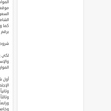
الموا
موقعنا
السعود
الشامل
كما و
برقم 
شروط 
لكي ي
والإست
الموار
أول شر
الإجتم
وثانياً لا
وثالثاً أ
ورابعا