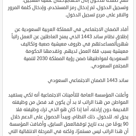
نفتح صفحة للدخول إلى الحسابلإكمال عملية التسجيل،
وتسجيل الدخول، ثم إدخال رمز المستخدم، وإدخال كلمة المرور
والنقر على مربع تسجيل الدخول.
أفاد الضمان الاجتماعي في المملكة العربية السعودية عن
إطلاق نظام ساند 1443 الذي يمنح العاطلين عن العمل راتباً
شهرياًلمساعدتهم في ظروف معيشية صعبة وتكاليف
معيشية بسبب قلة العمل لديهم. وتقدمها الحكومة
السعودية لمواطنيها ضمن رؤية المملكة 2030 لتنمية
المجتمع السعودي.
ساند 1443 الضمان الاجتماعي السعودي
وأعلنت المؤسسة العامة للتأمينات الاجتماعية أنه لكي يستفيد
المواطن من هذا الراتب لا بد أن يكون قد فصل من وظيفته
القديمة دون إرادته، أما إذا كان هو الذي ترك وظيفته فلا
يحق له. للدخول. ذلك النظام، ويبدأ الحصول على الدعم خلال
90 يومًا من بدء تاريخ توقفالعمل السابق، وأضافت المؤسسة
أن هذا الراتب ليس مستمرًا، ولكنه في المرحلة الانتقالية التي