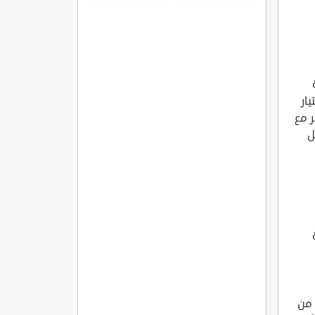
مره
ار
 مع
ل
 من