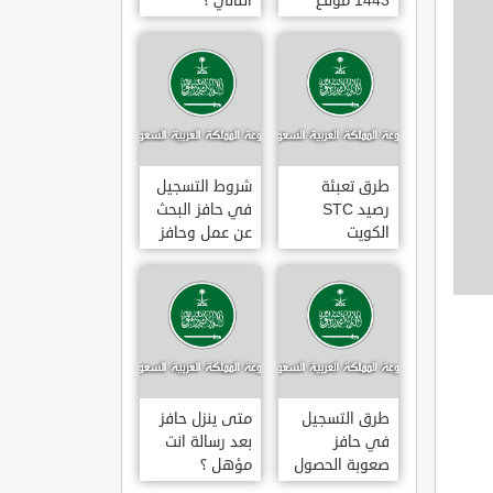
1443 موقع
الثاني ؟
طاقات البوابة
الوطنية للعمل
طرق تعبئة
شروط التسجيل
رصيد STC
في حافز البحث
الكويت
عن عمل وحافز
بالخطوات 2022
صعوبة البحث
عن عمل ؟
طرق التسجيل
متى ينزل حافز
في حافز
بعد رسالة انت
صعوبة الحصول
مؤهل ؟
على عمل لاول