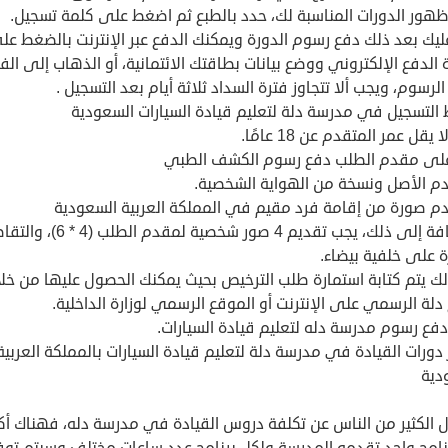
ظهور الدورات المناسبة لك، حدد بالطبع ثم اضغط على كلمة تسجيل.
ليك بعد ذلك دفع رسوم الدورة ويمكنك الدفع عبر الإنترنت بالضغط عل
الدفع الإلكتروني ووضع بيانات بطاقتك الائتمانية، أو الذهاب إلى الف
لرسوم، ويجب ألا تتجاوز فترة السداد ثلاثة أيام بعد التسجيل .
التسجيل في مدرسة دلة لتعليم قيادة السيارات السعودية
 يقل عمر المتقدم عن 18 عامًا.
لى مقدم الطلب دفع رسوم الكشف الطبي
دم الأصل ونسخة من الهواية الشخصية.
دم صورة من إقامة فرد مقيم في المملكة العربية السعودية
بالإضافة إلى ذلك، يجب تقديم 4 صور شخصية لمقدم الطلب (4 * 6)،
 على خلفية بيضاء.
لك يتم كتابة استمارة طلب الترخيص بحيث يمكنك الحصول عليها من خل
لة الرسمي على الإنترنت أو الموقع الرسمي لوزارة الداخلية.
، دفع رسوم مدرسة دله لتعليم قيادة السيارات.
دورات القيادة في مدرسة دلة لتعليم قيادة السيارات بالمملكة العربية
دية
ل الكثير من الناس عن تكلفة دروس القيادة في مدرسة دله، فهناك أكث
نامج واحد تقدمه المدرسة ولكل برنامج عدد ساعات مختلف وسيتم توف