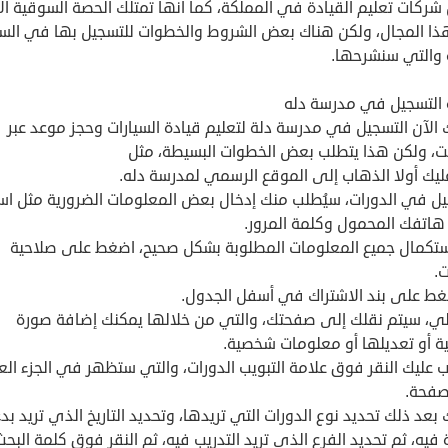
ركات تعليم القيادة في المملكة، كما أنها تمتلك الحصة السوقية الأ
ا المجال، ولكن هناك بعض الشروط والخطوات للتسجيل بها في الس
ة والتي سنشرحها.
 التسجيل في مدرسة دله
الآن التسجيل في مدرسة دلة لتعليم قيادة السيارات وحجز موعد عبر
رنت، ولكن هذا يتطلب بعض الخطوات البسيطة، مثل
ليك أولا الذهاب إلى الموقع الرسمي لمدرسة دله.
يل في الدورات، سيُطلب منك إدخال بعض المعلومات الضرورية مثل ا
هاتفك المحمول وكلمة المرور.
ستكمال جميع المعلومات المطلوبة بشكل صحيح، اضغط على صلاحية
ت.
غط على بند الاشتراك في أسفل الجدول.
الي، سيتم نقلك إلى صفحتك، والتي من خلالها يمكنك إضافة صورة
 أو تعديلها أو معلومات شخصية.
 عليك النقر فوق علامة التبويب الدورات، والتي ستظهر في الجزء ال
صفحة.
بعد ذلك تحديد نوع الدورات التي تريدها، وتحديد التاريخ الذي تريد بدء
 فيه، ثم تحديد الفرع الذي تريد التدريب فيه، ثم النقر فوق كلمة البحث