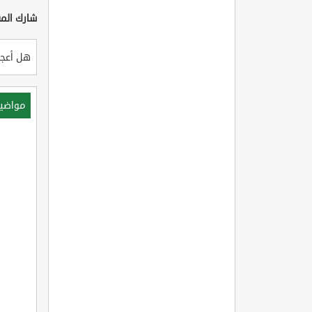
شارك المق
هل أعجب
مواضي