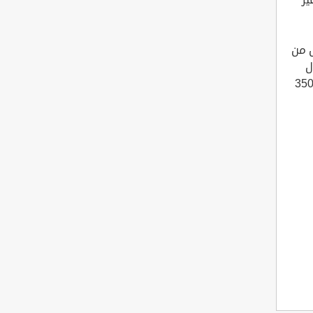
لأي شخص من
، بتكلفة تقديرية 456 ريال
دي. تكلفة الدورة الخاصة 435 ريال. تكلفة رسوم التأمين على الرخصة 350