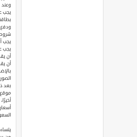
وعند 
يجب ع
بطاقة 
ودفع ا
شروط 
يجب ألا
يجب ع
أن يق
أن يق
الصورة
بعد ذ
موقع د
أخيرًا
أسعار 
السعو
يتساء
من بر