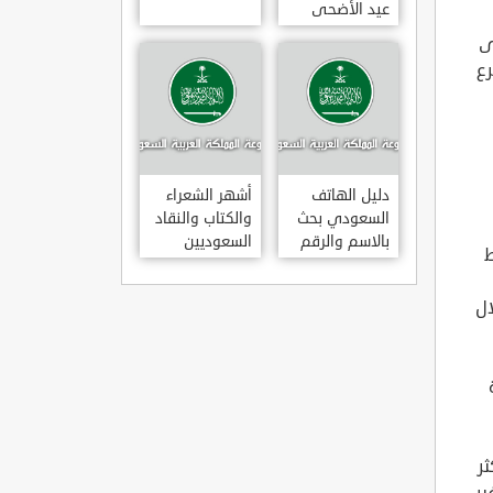
عيد الأضحى
لعام 1443هـ
ى
متى عودة
رع
الموظفين
بالسعودية بعد
إجازة عيد
الأضحى 1443
دليل الهاتف
أشهر الشعراء
السعودي بحث
والكتاب والنقاد
بالاسم والرقم
السعوديين
 والتقاط
ال
ر
ير