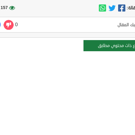
157 مشاهدة
الة:
0
ك المقال
ع ذات محتوي مطابق