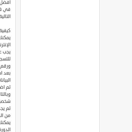
أفضل ش
في هذ
التالي
كيفية
يمكنك 
الإنت
يجب ع
للتسج
ورقم 
بعد ا
البيانا
ثم اض
وبالت
شخصية
ثم يجب
من ال
يمكنك 
الدورة