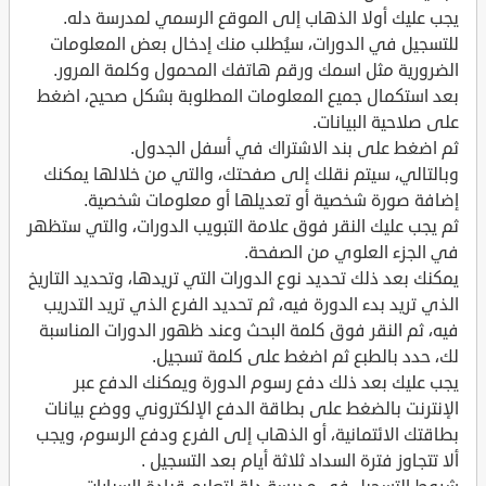
يجب عليك أولا الذهاب إلى الموقع الرسمي لمدرسة دله.
للتسجيل في الدورات، سيُطلب منك إدخال بعض المعلومات
الضرورية مثل اسمك ورقم هاتفك المحمول وكلمة المرور.
بعد استكمال جميع المعلومات المطلوبة بشكل صحيح، اضغط
على صلاحية البيانات.
ثم اضغط على بند الاشتراك في أسفل الجدول.
وبالتالي، سيتم نقلك إلى صفحتك، والتي من خلالها يمكنك
إضافة صورة شخصية أو تعديلها أو معلومات شخصية.
ثم يجب عليك النقر فوق علامة التبويب الدورات، والتي ستظهر
في الجزء العلوي من الصفحة.
يمكنك بعد ذلك تحديد نوع الدورات التي تريدها، وتحديد التاريخ
الذي تريد بدء الدورة فيه، ثم تحديد الفرع الذي تريد التدريب
فيه، ثم النقر فوق كلمة البحث وعند ظهور الدورات المناسبة
لك، حدد بالطبع ثم اضغط على كلمة تسجيل.
يجب عليك بعد ذلك دفع رسوم الدورة ويمكنك الدفع عبر
الإنترنت بالضغط على بطاقة الدفع الإلكتروني ووضع بيانات
بطاقتك الائتمانية، أو الذهاب إلى الفرع ودفع الرسوم، ويجب
ألا تتجاوز فترة السداد ثلاثة أيام بعد التسجيل .