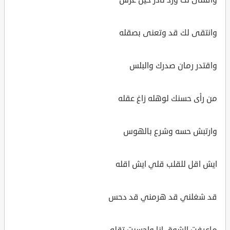
وانتقى لك قد وتعنى بصقله
واقتدر رمان صدرك والبلس
من رأى حسنك لوهله زاغ عقله
وارتبش حسه وشرع بالهوس
ايش اقل للقلب قلي ايش اقله
قد شغلني قد هرمني قد دحس
ماعرفت الشوق انا واحسيت تقله