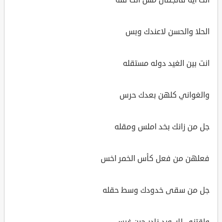
الحلا والحسن لاعندك وبس
انت بين الغيد دوله مستقله
والغواني كلهن بعدك حرس
جل من زانك بخد املس ومقله
فعلهن من فعل كأس الخمر اخس
جل من سقى خدودك وسط حقله
واقتنى لك ورد نادر حين غرس