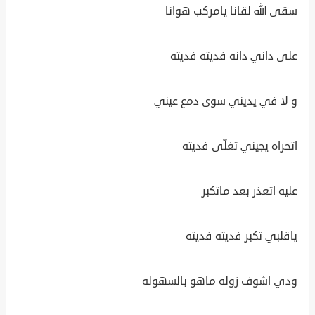
سقى الله لقانا يامركب هوانا
على داني دانه فديته فديته
و لا في يديني سوى دمع عيني
اتحراه يجيني تغلّى فديته
عليه اتعذر بعد ماتكبر
ياقلبي تكبر فديته فديته
ودي اشوف زوله ماهو بالسهوله