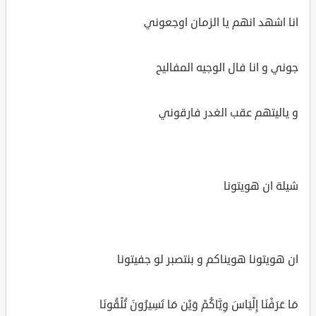
انا اشهد انهم يا الزمان اوجعوني
جوني و انا فال الوجيه المفاليح
و ياليتهم عقب الغدر فارقوني
شيلة ان هويتونا
ان هويتونا هويناكم و بنتصبر لو جفيتونا
مَا عَرَفْنَا إِلْيَاسَ وِيَّاكُمْ وَيْن مَا تَسِيرُونَ تُلْقُونَا