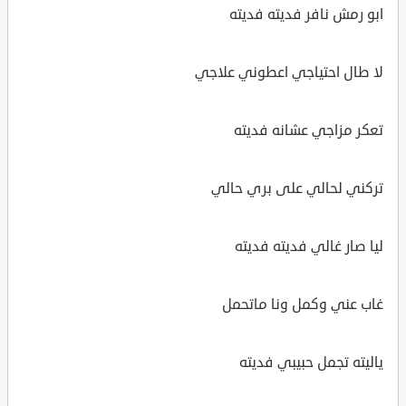
ابو رمش نافر فديته فديته
لا طال احتياجي اعطوني علاجي
تعكر مزاجي عشانه فديته
تركني لحالي على بري حالي
ليا صار غالي فديته فديته
غاب عني وكمل ونا ماتحمل
ياليته تجمل حبيبي فديته