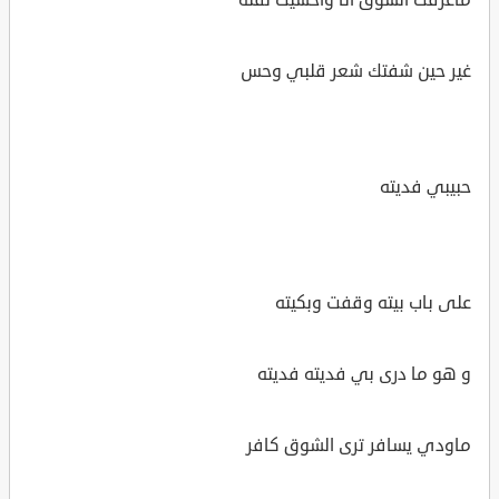
غير حين شفتك شعر قلبي وحس
حبيبي فديته
على باب بيته وقفت وبكيته
و هو ما درى بي فديته فديته
ماودي يسافر ترى الشوق كافر