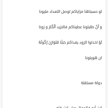
لو حسبناها مزاياكم توصل التعداد مليونا
و َآنٌ طلبتونا عطيناكم فالنزيد آلُكُمْ و زونا
لَوْ اخذتوا الزود يفداكم حَبَنًا مُتَوَازِنَ رُكُونُهُ
ان هويتونا
دولة مستقلة
انت آيه فالجمال مش انت قله