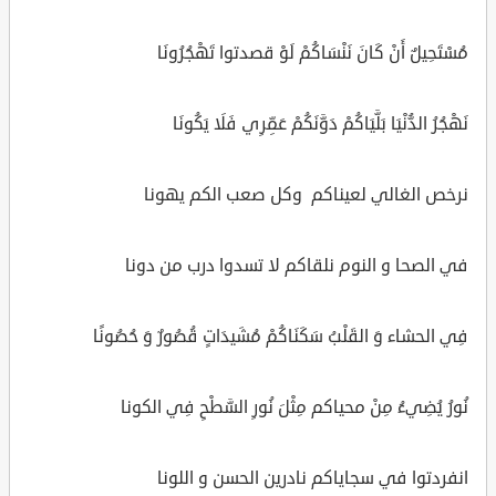
مُسْتَحِيلٌ أَنْ كَانَ نَنْسَاكُمْ لَوْ قصدتوا تَهْجُرُونَا
نَهْجُرُ الدُّنْيَا بَلَّيَاكُمْ دَوَّنَكُمْ عَمِّرِي فَلَا يَكُونَا
نرخص الغالي لعيناكم وكل صعب الكم يهونا
في الصحا و النوم نلقاكم لا تسدوا درب من دونا
فِي الحشاء وَ القَلْبُ سَكَنَاكُمْ مُشَيدَاتٍ قُصُورٌ وَ حُصُونًا
نُورُ يُضِيءُ مِنْ محياكم مِثْلَ نُورِ السَّطْحِ فِي الكونا
انفردتوا في سجاياكم نادرين الحسن و اللونا