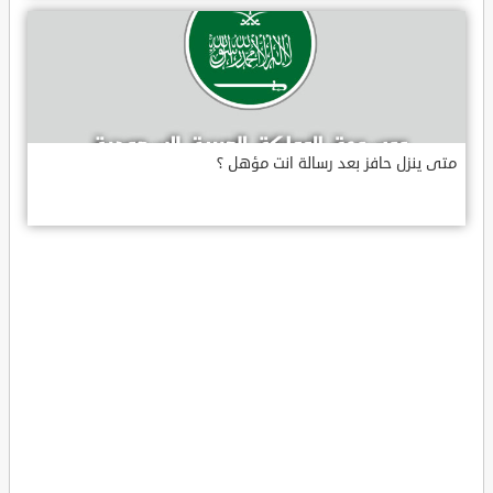
متى ينزل حافز بعد رسالة انت مؤهل ؟