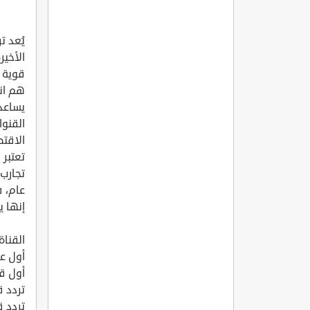
الأخي
قوية 
هم انه
يساعد
القنو
الاقتص
تعتبر
تجارب 
عام، ف
إنها 
القناة
أول ع
أول قن
تردد ق
تردد ق