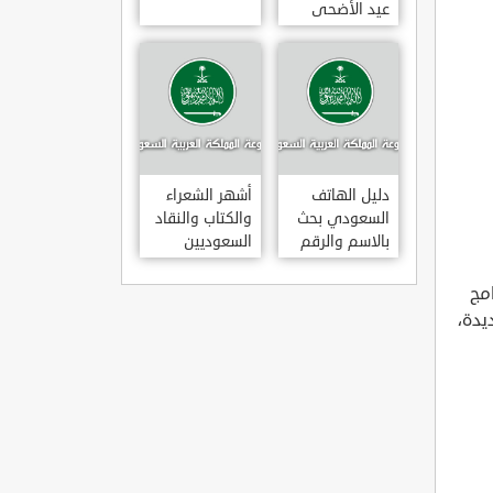
عيد الأضحى
لعام 1443هـ
متى عودة
الموظفين
بالسعودية بعد
إجازة عيد
الأضحى 1443
دليل الهاتف
أشهر الشعراء
السعودي بحث
والكتاب والنقاد
بالاسم والرقم
السعوديين
مج
يدة،