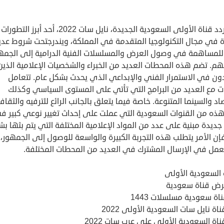
يُعد تردد قناة الأولى السعودية الجديدة، نايل سات 2022، أحد أبرز التطورات
رة في مجال التكنولوجيا المتقدمة في المملكة، ويندرجتحت شروط عدي
للمساهمة في وصول العرض والمسلسلات الفنية الدرامية إلى الجمه
م. تضم هذه المحطات العديد من الخبراء والشخصيات الإعلامية الذين
ون في الاستمرار الفني والإبداعي الذي يحدث بشكل عام. تتعامل
ات مع العديد من البرامج التي تأتي على المستوى السياسي وكذلك
اد والسينما المتنوعة. خاصة فيما يتعلق بالجانب الرائع للترفيه والثقافة
 هذه من القنوات السعودية التي عملت على إحداث تغيير نوعي كبير ف
جديدة مبنية على عدد من المواد الإعلامية المختلفة التي يتم بثها ب
إن الأمر يتطلب هذه التجربة الكبيرة والواسعة للوصول إلى الجمهور،
يعمل في الإرسال المشترك في العديد من المحطات المختلفة.
 السعودية الأولى
رض قناة سعودية
اة سعودية مسلسلات 1443
ناة نايل سات السعودية الأولى 2022
ناة السعودية الأولى على عرب سات 2022