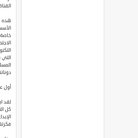
القناة
هذه م
الأسس
خاصة ب
الاجتم
التكن
التي 
دونانق
أول ع
لقد اب
كل الت
الإبد
فكرتها