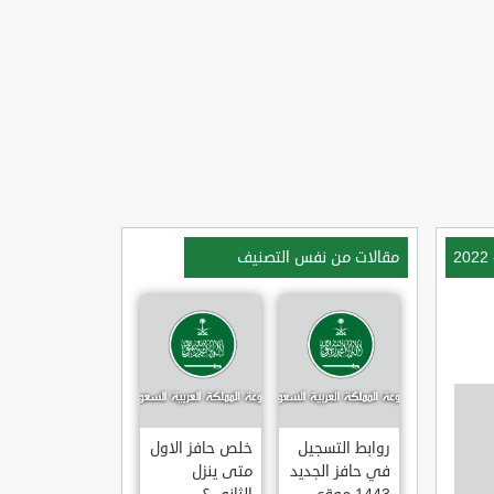
مقالات من نفس التصنيف
روابط التسجيل
خلص حافز الاول
في حافز الجديد
متى ينزل