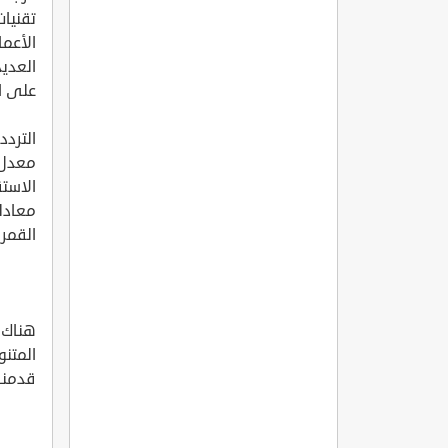
تقنيات
الأعما
العديد
على ا
التردد 12015
معدل الت
الاست
معادلة 
القمر 
هناك ا
المتن
قدمنا 