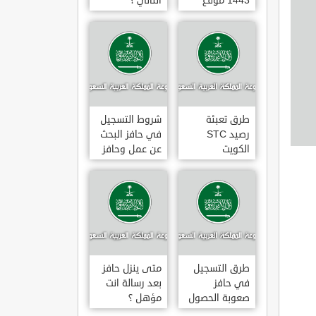
1443 موقع
الثاني ؟
طاقات البوابة
الوطنية للعمل
طرق تعبئة
شروط التسجيل
رصيد STC
في حافز البحث
الكويت
عن عمل وحافز
بالخطوات 2022
صعوبة البحث
عن عمل ؟
طرق التسجيل
متى ينزل حافز
في حافز
بعد رسالة انت
صعوبة الحصول
مؤهل ؟
على عمل لاول