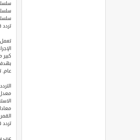
سلسلة
سلسلة
سلسلة
تردد ق
تعمل 
الإجرا
كبير م
بهدف 
عام. ت
التردد 12149
معدل الت
الاست
معادلة 
القمر 
تردد ق
عرب سا