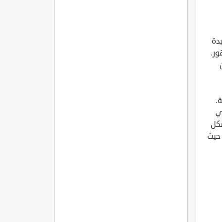
مره
دة
ور.
.
ي
شكل
 حيث