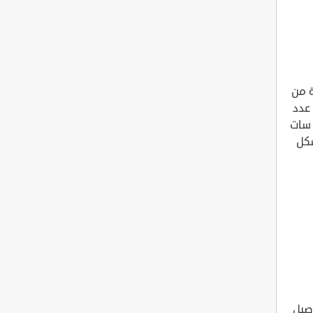
ة من
 عدد
 سات
شكل
وصيل