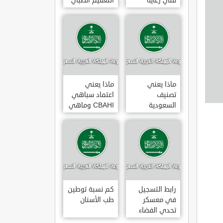
فني رعاية
التعقيم الطبي
مرضى 3
ماذا يعني
ماذا يعني
تصنيف
اعتماد سباهي
السعودية
CBAHI وماهي
الائتماني AA1
معاييره
رابط التسجيل
كم نسبة توطين
في معسكر
طب الأسنان
تحدي الفضاء