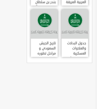
العربية العريقة
بندر بن سلطان
بن عبد العزيز آل
سعود
جدول البدلات
تاريخ الجيش
والعلاوات
السعودي و
العسكرية
مراحل تطوره
للضباط والأفراد