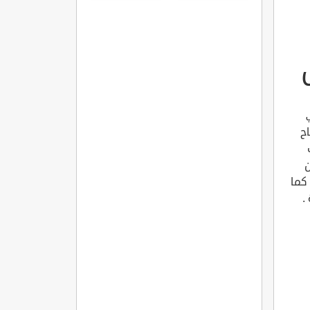
ي
ح
ن
كما
.