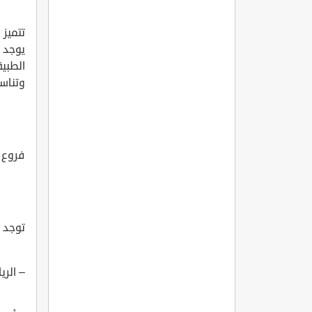
تتميز 
يوجد 
الطبية
وتناس
فروع 
توجد ف
– الري