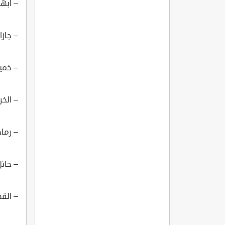
– أبها
– جازا
– خمي
– الخر
– رماح
– حائل
– القص