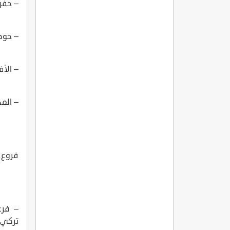
– حفر 
– حوط
– الأف
– المد
فروع 
– فرع 
تركي ب