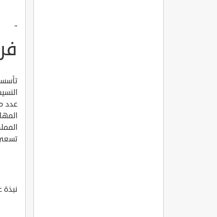
"
فر
النسيم
عدد من
المها
الممل
تسعى 
نبذة ع