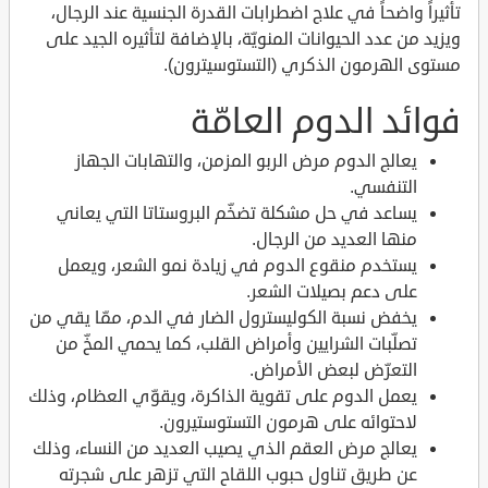
تأثيراً واضحاً في علاج اضطرابات القدرة الجنسية عند الرجال،
ويزيد من عدد الحيوانات المنويّة، بالإضافة لتأثيره الجيد على
مستوى الهرمون الذكري (التستوسيترون).
فوائد الدوم العامّة
يعالج الدوم مرض الربو المزمن، والتهابات الجهاز
التنفسي.
يساعد في حل مشكلة تضخّم البروستاتا التي يعاني
منها العديد من الرجال.
يستخدم منقوع الدوم في زيادة نمو الشعر، ويعمل
على دعم بصيلات الشعر.
يخفض نسبة الكوليسترول الضار في الدم، ممّا يقي من
تصلّبات الشرايين وأمراض القلب، كما يحمي المخّ من
التعرّض لبعض الأمراض.
يعمل الدوم على تقوية الذاكرة، ويقوّي العظام، وذلك
لاحتوائه على هرمون التستوستيرون.
يعالج مرض العقم الذي يصيب العديد من النساء، وذلك
عن طريق تناول حبوب اللقاح التي تزهر على شجرته