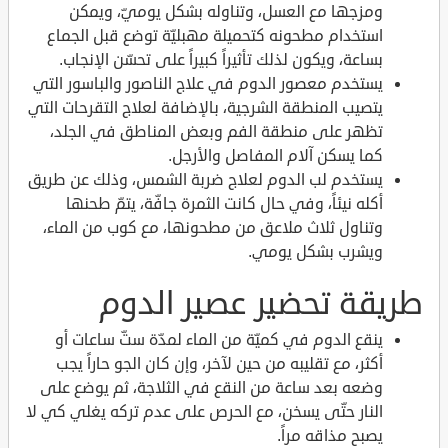
ومزجها مع العسل، وتناوله بشكل يوميّ، ويمكن
استخدام مطحونه كتحميلة مهبليّة توضع قبل الجماع
بساعة، ويكون لذلك تأثيراً كبيراً على تحسّن الإنجاب.
يستخدم معصور الدوم في علاج الناصور والباسور التي
يتصيب المنطقة الشرجية، بالإضافة لعلاج التقرحات التي
تظهر على منطقة الفم وبعض المناطق في الجلد،
كما يسكن آلام المفاصل والأرجل.
يستخدم لب الدوم لعلاج ضربة الشمس، وذلك عن طريق
أكله نيئاً، وفي حال كانت الثمرة جافّة، يتمّ طحنها
وتناول ثلاث ملاعق من مطحونها، مع كوب من الماء،
ويشرب بشكل يومي.
طريقة تحضير عصير الدوم
ينقع الدوم في كميّة من الماء لمدّة ستّ ساعات أو
أكثر، مع تقليبه من حين لآخر، وإن كان الجو حاراً يجب
وضعه بعد ساعة من النقع في الثلاجة، ثم يوضع على
النار حتّى يسخن، مع الحرص على عدم تركه يغلي كي لا
يصبح مذاقه مراً.