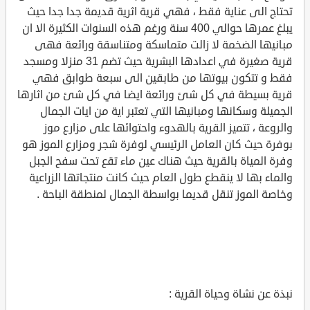
تحتاج الى عناية فقط ، فهي قرية اثرية قديمة جدا جدا حيث
يبلغ عمرها حوالي 400 سنة ورغم هذه السنوات الكثيرة الا ان
مبانيها الضخمة لا زالت متماسكة ومتناسقة ورائعة فهى
قرية صغيرة في اعدادها البشرية حيث تضم 31 منزلا ومسجد
فقط و تتكون بيوتها من طابقين الى سبعة طوابق فهي
قرية بسيطة في كل شئ ورائعة ايضا في كل شئ من اثارها
الجميلة وسكانها ومبانيها التي تعتبر اية من ايات الجمال
والروعة ، تتميز القرية بالهدوء واحتوائها على مزارع موز
بوفرة حيث كان العامل الرئيسي لوفرة شجر ومزارع الموز هو
وفرة المياة بالقرية حيث هناك عين ماء تقع تحت سفح الجبل
والماء بها لا ينقطع طول العام حيث كانت منتجاتها الزراعية
وخاصة الموز تنقل قديما بواسطة الجمال لمنطقة الباحة .
نبذة عن نشاة وحياة القرية :