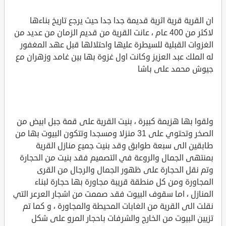
ان القرية قرية اثرية قديمة جدا جدا حيث يرجع تاريخ بناءها
لاكثر من 400 عام ، عانت القرية من قديم الزمان من عديد من
الغزوات القبلية للسيطرة عليها واحتلالها قبل عهد المغفور
له الملك عبد العزيز وكانت اول غزوة بها بين غامد وزهران مع
جيوش محمد على باشا
ولقوا بها هزيمة كبيرة ، بنيت القرية على قمة جبل ابيض من
الصخر وتحتوي على 31 منزلا ومسجدا وتتكون البيوت بها من
طابقين الى سبعة طوابق وقد بنيت جميع منازل القرية
بمنتهى الجمال والروعة في التصميم فقد بنيت من الحجارة
وتم نقل الحجارة على ظهور الجمال والرجال من القرى
المجاورة ومن كل منطقة قريبة مجاورة بها حجارة لبناء
المنازل ، اما سقوف البيوت فقد صممت من اشجار العرعر التي
نقلت الى القرية من الغابات المحيطة والمجاورة ، و كما تم
تزيين البيوت من الخارج والشرفات باحجار المرو على شكل