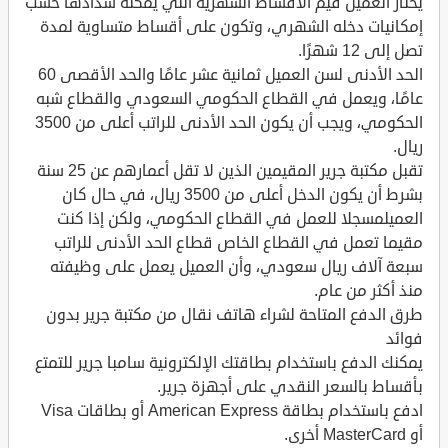
يختار العميل قيم الأقساط الشهرية التي يمكنه سدادها حسب
إمكانيات دخله الشهري، وتكون على أقساط متساوية لمدة
تصل إلى 12 شهرًا.
الحد الأدنى لسن العميل ثمانية عشر عامًا والحد الأقصى 60
عامًا، ويعمل في القطاع الحكومي السعودي والقطاع شبه
الحكومي، ويجب أن يكون الحد الأدنى للراتب أعلى من 3500
ريال.
تقبل مكتبة جرير المقيمين الذين لا تقل أعمارهم عن 25 سنة
بشرط أن يكون الدخل أعلى من 3500 ريال، في حال كان
العميلمسجلا للعمل في القطاع الحكومي، ولكن إذا كنت
مقيما تعمل في القطاع الخاص قطاع الحد الأدنى للراتب
سبعة آلاف ريال سعودي، وأن العميل يعمل على وظيفته
منذ أكثر من عام.
طرق الدفع المتاحة لشراء هاتف نقال من مكتبة جرير بدون
فوائد
يمكنك الدفع باستخدام بطاقتك الإلكترونية سامبا جرير للتمتع
بأقساط بالسعر النقدي على أجهزة جرير.
ادفع باستخدام بطاقة American Express أو بطاقات Visa
أو MasterCard أخرى.