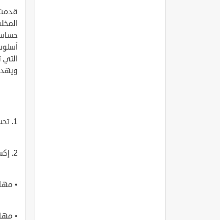
قدمت 
المخلف
حساس 
أسلوب 
التي 
ويهدف
1. تحسين البيئة عن طريق إعادة تدوير المخلفات للعمل على تقليل التلوث البيئي.
2. إكساب الطلاب مجموعة من المهارات المتنوعة:
• مهار
• مهار