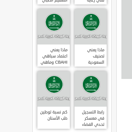
فني رعاية
التعقيم الطبي
مرضى 3
ماذا يعني
ماذا يعني
تصنيف
اعتماد سباهي
السعودية
CBAHI وماهي
الائتماني AA1
معاييره
رابط التسجيل
كم نسبة توطين
في معسكر
طب الأسنان
تحدي الفضاء