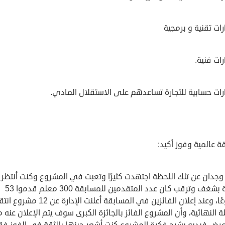
ات تقنية و برمجية
ات فنية.
رات حسابية للتجارة تساعدهم على الاستقلال المادي.
 عالمية وفوز أكيد:
وجدان عن تلك اللحظة اجتهدت كثيرًا وتعبت في المشروع وكنت أنتظر
النتيجة بشغف وترقب كان عدد المتقدمين للمسابقة 300 معلم قدموا 53
مشروعًا، وعند إعلان الفائزين في المسابقة أعلنت الإدارة عن 2
ة النهائية، وأن المشروع الفائز بالجائزة الكبرى سوف يتم الإعلان عنه 
عرض فيديو يشرح فكرة المشروع كنت أشعر حينها بالثقة في الفوز فق