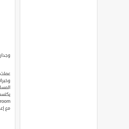
وجدان
عملت 
وخبرات
المسا
مع إع