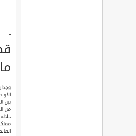
"
قص
ما
وجدان 
من ال
العالم