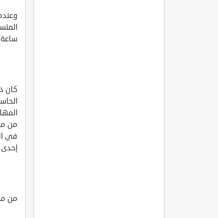
وعندم
ساعة 
كان ذل
الحاس
المها
من مج
في ال
إحدى ا
من مج