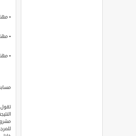
• مهار
• مهار
• مها
مسابقة
تقول 
للمرجل
خلال 