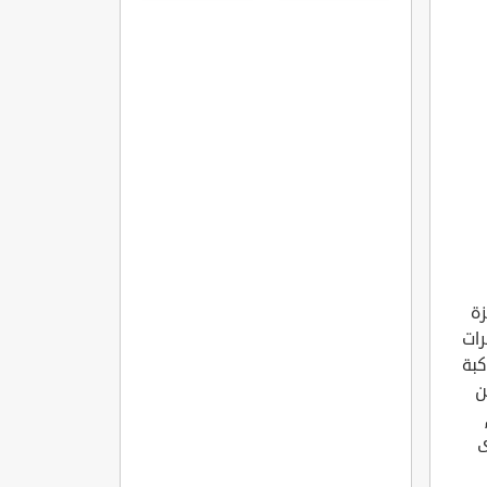
زة
لخبرات
ه كوكبة
ن
م
ستوى