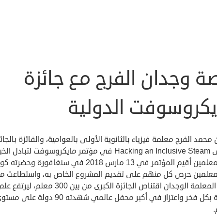
ة وجدان الفرج مع جائزة
يكروسوفت الدولية
محمد الفرج معلمة فيزياء بالثانوية الأولى بالعوامية، والفائزة بالجائ
الأولى Hacking an Inclusive Steam في مؤتمر مايكروسوفت لتبادل ا
بين المعلمين أقيم المؤتمر في 13 مارس 2018 في سنغافورة وحضرت
معلمين حرص كل منهم على تقديم المشروع الخاص به، واستطاعت م
خلاله المعلمة الوجدان اقتناص الجائزة الكبرى من بين 300 معلم، ليرتفع عل
مملكة بكل فخر واعتزاز في أكبر محفل عالمي شهدته 90 دولة على م
.