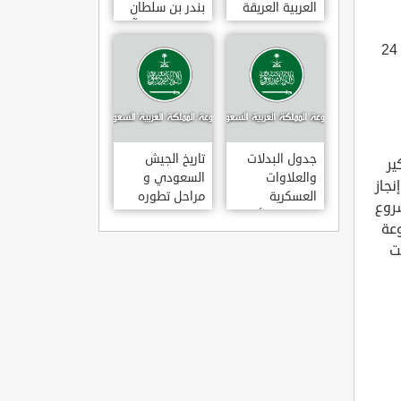
العربية العريقة
بندر بن سلطان
بن عبد العزيز آل
سعود
المتسابقين من خلال المؤتمر لكن التحدي الكبير هو إنجاز ذلك المشروع في 24
جدول البدلات
تاريخ الجيش
ير
والعلاوات
السعودي و
جاز
العسكرية
مراحل تطوره
روع
للضباط والأفراد
عة
ت