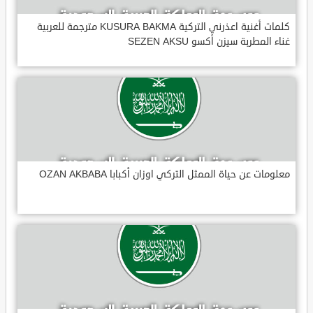
كلمات أغنية اعذرني التركية KUSURA BAKMA مترجمة للعربية
غناء المطربة سيزن أكسو SEZEN AKSU
معلومات عن حياة الممثل التركي اوزان أكبابا OZAN AKBABA