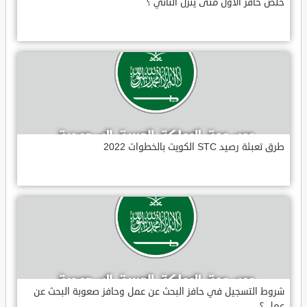
خلص حافز الاول متى ينزل الثاني ؟
طرق تعبئة رصيد STC الكويت بالخطوات 2022
شروط التسجيل في حافز البحث عن عمل وحافز صعوبة البحث عن
عمل ؟