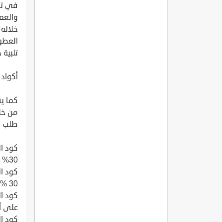
في تو
والعمي
خلاله 
العطور
تلبية 
أكواد 
طلب و
30% على أول طلب.
30 % على أول طلب.
على أ