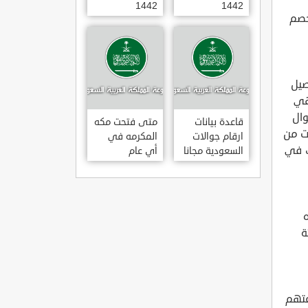
1442
1442
 الكود خصم
توصيل
هي
وال
قاعدة بيانات
متى فتحت مكه
ت من
ارقام جوالات
المكرمه في
ك في
السعودية مجانا
أي عام
20202021
ة
عتهم