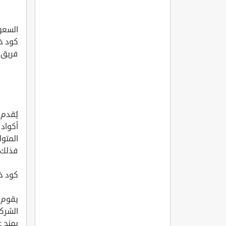
السعو
كود خ
فريق التحرير
يُقدم
فذلك 
كود خ
يقوم 
الشرك
يمنح 