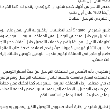
كود الخصم التاسع من أكواد خصم شقردي هو (see)، يقدم لك هذا
% على أول طلب
 شقردي لتوصيل الطلبات
يُعد تطبيق شقردي Shgardi أحد التطبيقات الإلكترونية التي تعمل على 
اتللمنزل من خلال مندوبي التوصيل في المملكة العربية السعودية، و
طبيقات التي يُسمح لها بتقديم خدمات التوصيل خلال أوقات حظر التج
دة بسبب انتشار فيروس كورونا، حيثُ يقدم لعملاءه خدمة طلب المنتجا
عم أو متجر في المملكة ليقوم مندوب التوصيل بتوصيل طلباتك إلي
قت ممكن.
 شقردي بأنه الأفضل بين تطليقات التوصيل من حيثُ أسعار التوصيل
لعملاءه أسعار تنافسية بالنسبة لباقي تطبيقات التوصيل ويتم توفيره
ء في مختلف أرجاء المملكة العربية السعودية، كما يُمكنك عمل محادث
 مع مندوب التوصيل، بالإضافة إلى توفير فريق مختص لخدمة العملاء
 24 ساعة للرد على استفساراتكم.
ز تطبيق شقردي بكثرة أعداد مندوبي التوصيل اللذين يعملون به وسر