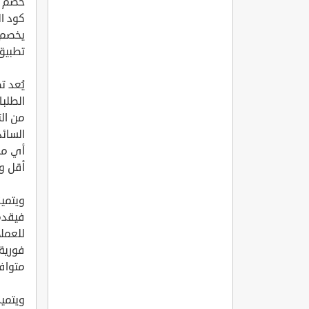
خصم 30% على أول طلب
يخصم أيضاً 30
تطبيق
الطلب
من الت
السائ
أي مط
أقل و
ويتميز
فيقدم 
للعملا
فورية
متوافر على مدار
ويتمي