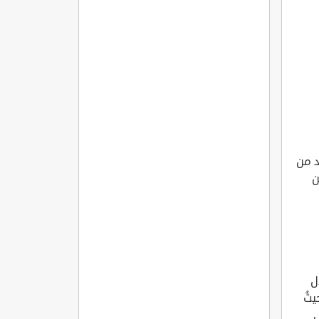
د من
 من
ل
ثُ
ى