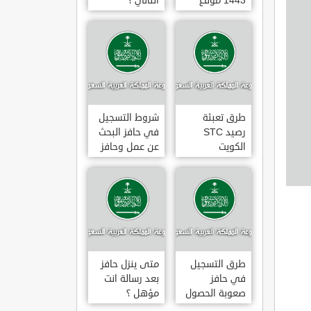
1443 موقع
الثاني ؟
طاقات البوابة
الوطنية للعمل
طرق تعبئة
شروط التسجيل
رصيد STC
في حافز البحث
الكويت
عن عمل وحافز
بالخطوات 2022
صعوبة البحث
عن عمل ؟
طرق التسجيل
متى ينزل حافز
في حافز
بعد رسالة انت
صعوبة الحصول
مؤهل ؟
على عمل لاول