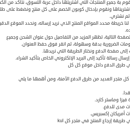
نقوم بة جميع المنتجات التي اشتريتها داخل عربة التسوق، نتأكد من الك
اشتريناها ونقوم بإدخال كوبون الخصم على كل منتج ونضغط على طل
م نشتري.
نا خريطة محدد المواقع المنتج الذي نريد إرساله، ونحدد الموقع الدق
ه.
صفحة التالية، تظهر المزيد من التفاصيل حول عنوان الشحن وجميع
ومات الضرورية بدقة وسهولة، ثم انقر فوق حفظ العنوان.
لى صفحة الدفع ونختار الطريقة التي نريدها.
رسال رسالة تأكيد إلى البريد الإلكتروني الخاص بتأكيد الشراء.
 طرق الدفع داخل موقع كل كل
كل متجر العديد من طرق الدفع الآمنة، ومن أهمها ما يلي
دا.
فيزا وماستر كارد.
ت مدى للدفع.
ت أمريكان إكسبريس.
طريقة إرجاع المنتج في متجر كل kul