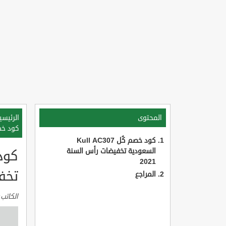
المحتوى
الرئيسي
كود خصم كُل Kull AC307 الس
كود خصم كُل Kull AC307
السعودية تخفيضات رأس السنة
2021
تخفي
المراجع
الكاتب