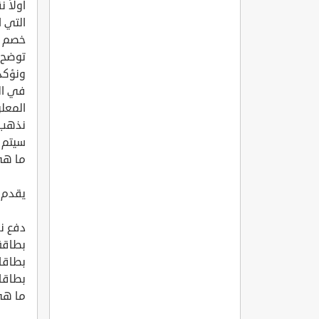
أولاً 
التي 
خصم ث
توضح ل
ونؤكد
في ال
المعل
نذهب إ
سيتم إ
ما هي
يقدم 
دفع نق
بطاقة 
بطاقا
بطاقا
ما هي 