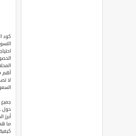
التسوق
احتياج
الحصو
أهم مو
لا تص
السعودي
جميع رموز الخصم 7
حول KUL. محل
أبرز ال
ما هي
كيفية 