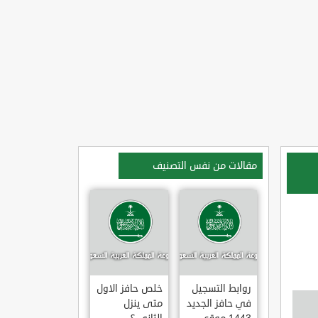
مقالات من نفس التصنيف
روابط التسجيل
خلص حافز الاول
في حافز الجديد
متى ينزل