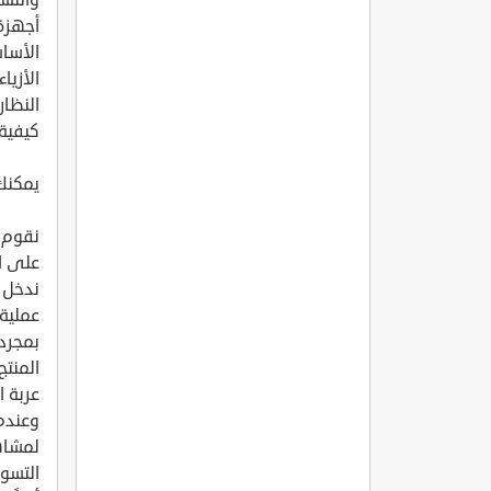
أجهزة
الأساس
الأزي
النظار
كيفية 
يمكنك 
نقوم 
على ا
ندخل 
عملية 
بمجرد
المنتج
عربة ا
وعندما
لمشاه
التسوق