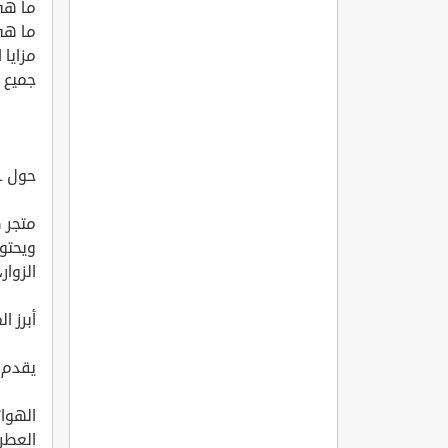
ما هي
ما هي 
مزايا 
جميع رموز الخصم 7
حول KUL. محل
متجر ك
ويحتوي
الزوار
أبرز ال
يقدم متجر Kul العديد من المنتج
الهوا
العطر.