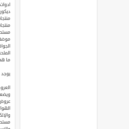
ادوات 
ديكورا
منتجات
منتجات
مستحض
موضة
الجواه
الملحق
ما هي
يوجد 
العرو
ويضعه
عروض أقل من 99 ريالا ت
الهوا
والإلك
مستحض
والنسا