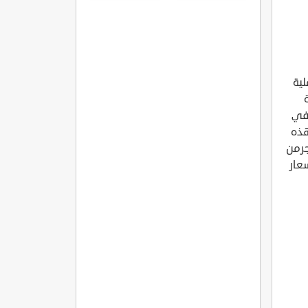
مره
202، أصبحت عملية
 في
هذه
 المتجرمن
عار