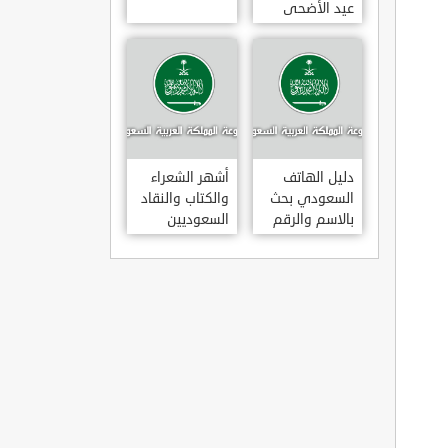
عيد الأضحى
لعام 1443هـ
متى عودة
الموظفين
بالسعودية بعد
إجازة عيد
الأضحى 1443
دليل الهاتف
أشهر الشعراء
السعودي بحث
والكتاب والنقاد
بالاسم والرقم
السعوديين