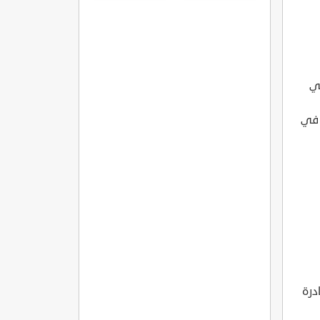
مره
هي
 في
درة