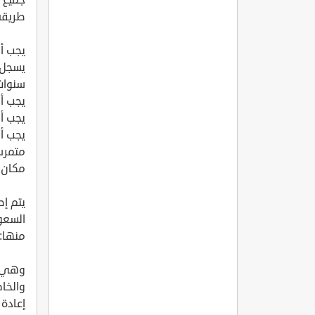
طريقة
يجب أن
يسجل 
سنوات
يجب أن يحص
يجب أن يحقق
متمرسً
مكان 
يتم إ
السعو
منها:
وهي ت
والخا
إعادة 