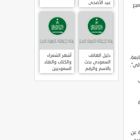
عيد الأضحى
ميع
لعام 1443هـ
متى عودة
الموظفين
بالسعودية بعد
إجازة عيد
الأضحى 1443
دليل الهاتف
أشهر الشعراء
بعة.
السعودي بحث
والكتاب والنقاد
لي”.
بالاسم والرقم
السعوديين
ة عن
يح