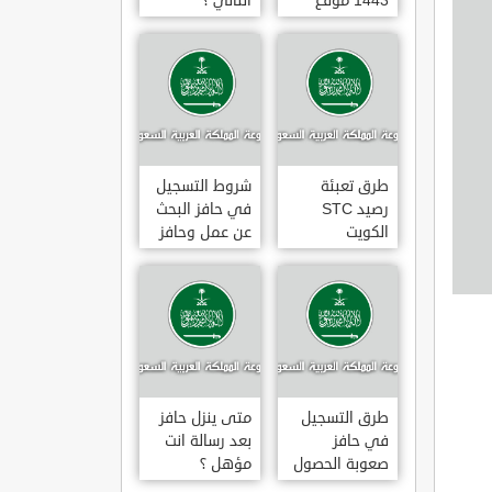
1443 موقع
الثاني ؟
طاقات البوابة
الوطنية للعمل
طرق تعبئة
شروط التسجيل
رصيد STC
في حافز البحث
الكويت
عن عمل وحافز
بالخطوات 2022
صعوبة البحث
عن عمل ؟
طرق التسجيل
متى ينزل حافز
في حافز
بعد رسالة انت
صعوبة الحصول
مؤهل ؟
على عمل لاول