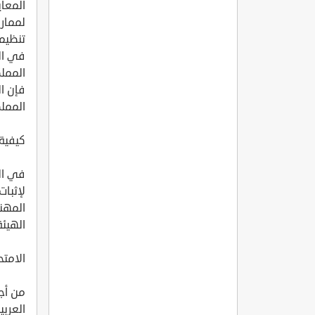
المعاي
لممار
تنظيم 
في ال
المملك
فإن ا
المملك
كيفية 
في ال
لإثبات
المهن
الهيئة
الامت
من أج
العربي