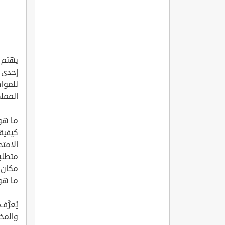
يهتم 
إحدى ا
للموا
المملك
ما هو
كيفية 
الامت
متطلب
مكان 
ما هو
يُعرَّ
والمخ