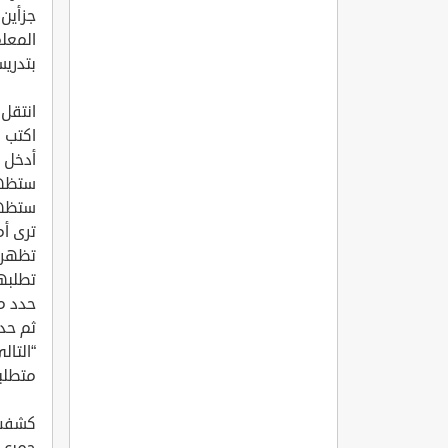
جزأين،
المعل
بتدريس
انتقل
اكتب ر
أدخل ك
ستظهر
ستظهر 
ترى أ
تظهر 
تطلبها
حدد م
ثم حد
“التال
متطلب
كشفت ا
جميع 