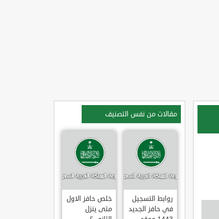
مقالات من نفس التصنيف
روابط التسجيل
خلص حافز الاول
في حافز الجديد
متى ينزل