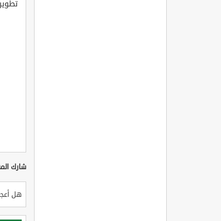
تطوير 
شارك المق
هل أعجب