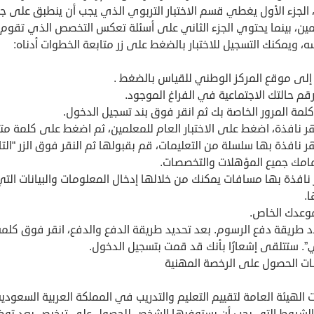
 الجزء الأول يغطي قسم الاختبار التربوي الذي يجب أن ينطبق على ج
مين، بينما يحتوي الجزء الثاني على أسئلة تعكس التخصص الذي تقوم
ه، ويمكنك التسجيل للاختبار بالضغط على زر متابعة الخطوات أدناه:
 إلى موقع المركز الوطني للقياس بالضغط .
قم حالتك الاجتماعية في الفراغ الموجود.
لمة المرور الخاصة بك ثم انقر فوق بند تسجيل الدخول.
 نافذة، اضغط على الاختبار العام للمعلمين، ثم اضغط على كلمة متا
نافذة بها سلسلة من التعليمات، قم بقبولها ثم النقر فوق الزر “التا
مامك جميع المؤهلات والتخصصات.
نافذة بها مسافات يمكنك من خلالها إدخال المعلومات والبيانات التي
.
وعدك الخاص.
د طريقة دفع الرسوم. بعد تحديد طريقة الدفع والدفع، انقر فوق كلمة
ي”. ستتلقى إشعارًا بأنك قد قمت بتسجيل الدخول.
ات الحصول على الرخصة المهنية
لهيئة العامة لتقييم التعليم والتدريب في المملكة العربية السعودي
الشروط التي يجب أن يستوفيها الشخص للحصول على ترخيص بعد توض