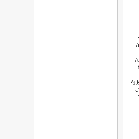
مره
ن
ن
ارة
ي