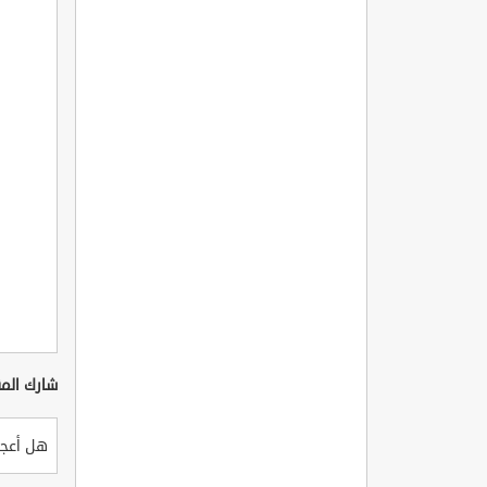
شارك المق
هل أعجب