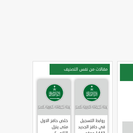
مقالات من نفس التصنيف
روابط التسجيل
خلص حافز الاول
في حافز الجديد
متى ينزل