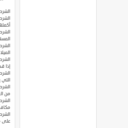
الشرط
الشرط 
أكملها
الشرط
المست
الميلاد أو 6 أشهر من
الشرط
إذا قدم إ
الشرط
التي ي
الشرط
من الع
الشرط
مكافأة
الشرط
على م