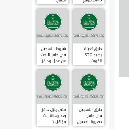
1443 موقع
الثاني ؟
طاقات البوابة
الوطنية للعمل
طرق تعبئة
شروط التسجيل
رصيد STC
في حافز البحث
الكويت
عن عمل وحافز
بالخطوات 2022
صعوبة البحث
عن عمل ؟
طرق التسجيل
متى ينزل حافز
في حافز
بعد رسالة انت
صعوبة الحصول
مؤهل ؟
على عمل لاول