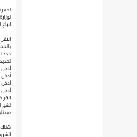
لمعرفة
لوزارة
اتباع 
انتقل 
بالممل
حدد نو
تحديد 
أدخل م
أدخل 
أدخل ع
أدخل 
انقر ف
تشير إ
متطلبا
هناك 
الشرو