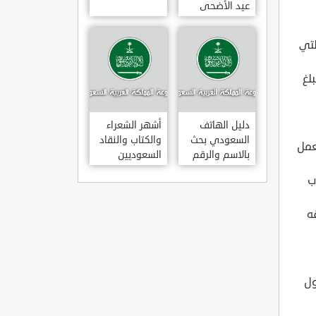
عيد الأضحى
لعام 1443هـ
متى عودة
لتي
الموظفين
بالسعودية بعد
لغ
إجازة عيد
الأضحى 1443
دليل الهاتف
أشهر الشعراء
السعودي بحث
والكتاب والنقاد
عمل
بالاسم والرقم
السعوديين
ب
ه
ول