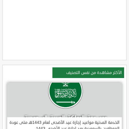
الأكثر مشاهدة من نفس التصنيف
الخدمة المدنية مواعيد إجازة عيد الأضحى لعام 1443هـ متى عودة
الموظفين بالسعودية بعد إجازة عيد الأضحى 1443