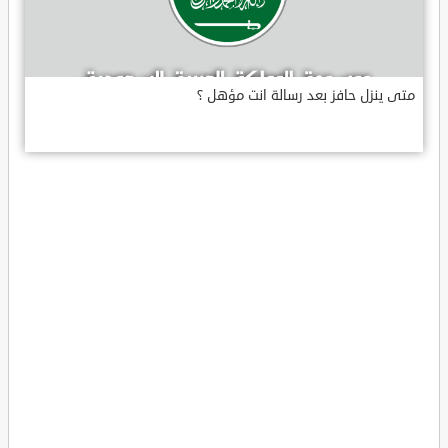
متى ينزل حافز بعد رسالة انت مؤهل ؟