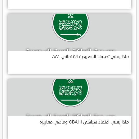
ماذا يعني تصنيف السعودية الائتماني AA1
ماذا يعني اعتماد سباهي CBAHI وماهي معاييره