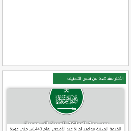
الأكثر مشاهدة من نفس التصنيف
الخدمة المدنية مواعيد إجازة عيد الأضحى لعام 1443هـ متى عودة