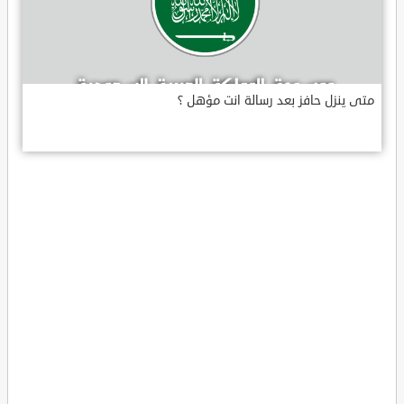
متى ينزل حافز بعد رسالة انت مؤهل ؟