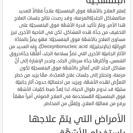
البنفسجيّة
يُعتبَر العلاج بالأشعَّة فوق البنفسجيّة علاجاً فعّالاً للعديد
منالمشاكل الجلديّةالمزمنة، وقد رصدت نتائج جلسات العلاج
هذا الأمر، وتمّ تأكيد قدرة الأشعَّة فوق البنفسجيّة على
التخفيف من حِدَّة هذه المشاكل، لكن في الناحية الأخرى تبرز
مساوئ العلاج بالأشعَّة فوق البنفسجيّة؛ فهو يضرُّ بالمادَّة
الوراثيّة (بالإنجليزيّة: Deoxyribonucleic acid)، وله العديد من
الآثار الجانبيّة الأخرى التي تضرُّ بسلامة الجلد، أقلُّها حِدَّةحروق
الشمس، وأكثرها حِدَّة سرطان الجلد، وتجدر الإشارة إلى أنَّ
مشاكل الجلد التي تُعالَج بالأشعَّة فوق البنفسجيّة تكون
مزمنة، وتحتاج إلى جلسات علاج مُتعدِّدة، ممَّا يزيد من خطر
التعرُّض لهذه الأشعَّة، ويزيد من احتماليّة حدوث آثار جانبيّة
سلبيّة قد تدوم طوال الحياة، لذا يُعَدُّ ضبط كمِّيات الأشعَّة
فوق البنفسجيّة المُستخدَمة في العلاج الضوئي أمراً مهمّاً
يرفع من فعاليّة العلاج، ويُقلِّل من المخاطر.
الأمراض التي يتمّ علاجها