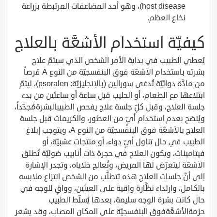
host disease)، وهو أحد المضاعفات المرتبطة بزراعة
نخاع العظم.
كيفيّة استخدام الأشعَّة بالعلاج
يُعطي الطبيب في بداية الأمر الشخص الذي سيتمّ علاج
بشرته باستخدام الأشعَّة فوق البنفسجيّة من النوع A قرصاً
من مادَّة دوائيّة تُدعَى سورالين (بالإنجليزيّة: psoralen)، ليتمّ
ابتلاعها مع الطعام، أو الحليب قبل ساعة أو ساعتَين من بدء
جلسة العلاج، وقبل كلِّ جلسة علاج يفحص الطبيبالبشرةمُجدَّداً،
ويُنصَح بعدم استخدام أيٍّ من العطور، والكريمات قبل جلسة
العلاج بالأشعَّة فوق البنفسجيّة من النوع A، ويتوجب إبلاغ
الطبيب في حال تناول أيِّ دواء، أو منتجات عشبيّة، أو
فيتامينات، ويكون العلاج في حجرة ذات أنابيب ضوئيّة تُطلق
الأشعَّة ليتعرَّض لها المريض، وتُعالج خلاياه، وتجدر الإشارة
إلى أنَّ جلسات العلاج هذه تتطلَّب من الشخص انتزاع ملابسه
بالكامل، وارتداء نظَّارة واقية على العينَين، وواقٍ للوجه في
حال كانت بشرة الوجه سليمة، بعدها يُسلِّط الطبيب
حزمةالأشعَّةفوق البنفسجيّة على المكان المصاب، وقد يشعر