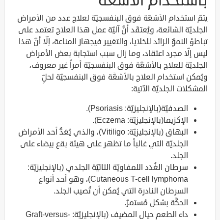
باستخدام الأشعَّة
يتمّ استخدام الأشعَّة فوق البنفسجيّة لعلاج عدد من الأمراض
الجلديّة الشائعة، ويُعتقَد أنَّ آليّة عمل هذا العلاج تعتمد على
تباطؤ النموِّ الزائد للخلايا، والتغيير فيجهاز المناعة، إلّا أنَّ هذا
ليس إلّا مجرد اعتقاد، وما زال سبب استجابة بعض الأمراض
الجلديّة للعلاج بالأشعَّة فوق البنفسجيّة أمراً غير معروف،
ويُمكن استخدام العلاج بالأشعَّة فوق البنفسجيّة لحلِّ
المشكلات الجلديّة الآتية:
الصدفيّة(بالإنجليزيّة: Psoriasis).
الإكزيما(بالإنجليزيّة: Eczema).
البهاق (بالإنجليزيّة: Vitiligo)، والذي يُعَدُّ أحد الأمراض
الجلديّة التي غالباً ما تظهر على هيئة بقع بيضاء على
الجلد.
سرطان الغُدَد اللمفاويّة التائيّة الجلدي (بالإنجليزيّة:
Cutaneous T-cell lymphoma)، وهو أحد أنواع
السرطان النادرة التي يُمكن أن تُصيب الجلد.
الحكَّة بشكل مُستمرّ.
داء الطعم حيال المضيف (بالإنجليزيّة: Graft-versus-