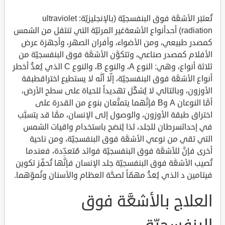
تُعتبَر الأشعَّة فوق البنفسجيّة (بالإنجليزيّة: ultraviolet
radiation) أحدأنواع الأشعةغير المرئيّة التي تنتقل من الشمس
كمصدر طبيعي، ومن الأضواء، وأفران الصهر، وأجهزة عرض
الأفلام كمصدر صناعي، وتتكوَّن الأشعَّة فوق البنفسجيّة من
ثلاثة أنواع، وهي: النوع A، والنوع B، والنوع C الذي يُعَدُّ أخطر
أنواع الأشعَّة فوق البنفسجيّة، إلّا أنَّه لا يستطيع اختراقطبقة
الأوزون، وبالتالي لا يُشكِّل تهديداً للحياة على سطح الأرض،
أمَّا النوعان A وB فإنَّهما يتمتَّعان بنوع من القدرة على
اختراق طبقة الأوزون، والوصول إلى الإنسان، ممَّا قد يتسبَّب
في إحداثسرطان للجلد، لذا يُنصَح باستخدام واقيات الشمس
التي تقي من نوعي الأشعَّة فوق البنفسجيّة، ومن ناحية
أخرى فإنَّ للأشعَّة فوق البنفسجيّة فوائد مُتعدِّدة، فعندما
تُصيب الأشعَّة فوق البنفسجيّة جلد الإنسان فإنَّها تُحفِّز تكوين
فيتامين د الذي يُعَدُّ مهمّاً لصحَّة العظام والأسنان ونُموِّهما.
العلاج بالأشعَّة فوق