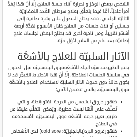
الشخص ببعض الوخز والحرارة أثناء جلسة العلاج، إلّا أنَّ هذا يُعَدُّ
أمراً عاديّاً، أمَّا فيما يتعلَّق بعلاج سرطان الغُدَد اللمفاويّة
التائيّة الجلدي، فقد يحتاج الحصول على بشرة صافية إلى
جلستَين أو ثلاث جلسات من العلاج خلال الأسبوع لمُدَّة أربعة
أشهر تقريباً، ومن ناحية أخرى قد يحتاج البعض لجلسات علاج
إضافيّة بعد عام من العلاج لأوَّل مرَّة.
الآثار السلبيّة للعلاج بالأشعَّة
يختبر الطبيبحساسيّة الجلد للأشعَّةفوق البنفسجيّة قبل الدخول
في سلسلة الجلسات العلاجيّة، إلّا أنَّ هذا الاحتياط المُبكِّر قد لا
يكون حائلاً دون حدوث الآثار السلبيّة لاستخدام العلاج بالأشعَّة
فوق البنفسجيّة، والتي تتضمن الآتي:
ظهور حروق الشمس من الدرجة المُتوسِّطة، والتي
تُصنَّف على أنَّها ليست خطيرة، ويُمكن التغلُّب عليها عن
طريق تغيير جرعة الأشعَّة فوق البنفسجيّة المُستخدَمة
في العلاج.
ظهورقروح البرد(بالإنجليزيّة: cold sore) لدى الأشخاص