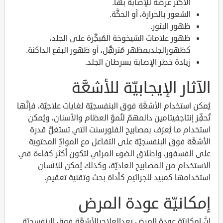
الأكثر عرضة للإصابة بها.
الشعور بالحرارة، أو الحكَّة.
ظهور البثور.
ظهور علامات الشيخوخة المُبكِّرة على الجلد،
كظهورالجلدبمظهر مُترهِّل، أو ظهور البقع الداكنة.
زيادة خطر الإصابة بسرطان الجلد.
الآثار الإيجابيّة للأشعَّة
يُمكن استخدام الأشعَّة فوق البنفسجيّة لغايات علاجيّة، فإنَّها
تُحفِّز إنتاجفيتامين دالمهمّ لنُموِّ العظام والأسنان، ويُمكن
استخدام ما يُعرَف بمصابيح الفلورسنت التي تستغلُّ قدرة
الأشعَّة فوق البنفسجيّة على التفاعل مع الموادِّ المحتوية
على الفسفور، وإطلاق الضوء المرئي لتكون أكثر كفاءة في
الاستخدام من المصابيح العاديّة، وكذلك يُمكن للإنسان
استخدامها كمبيد للجراثيم كأداة بحث وتقنية تعقيم.
إمكانيّة عودة المرض
إنَّ إمكانيّة عودة المرض بعدالعلاجبالأشعَّة فوق البنفسجيّة