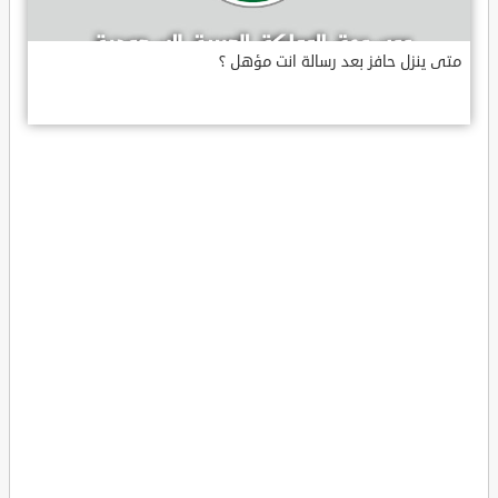
متى ينزل حافز بعد رسالة انت مؤهل ؟