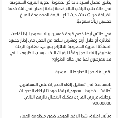
يطبق معدل استرداد تذاكر الخطوط الجوية العربية السعودية
في حالة طلب الراكب البالغ خدمة إعادة إصدار، في فئة خدمة
الضيافة من Yu / Q، حيث تبلغ القيمة المخصومة للمبلغ
خمسين ريالًا سعوديًا.
في حالتي أيضا خصم قيمة خمسين ريالا سعوديا. إذا أقلعت
الطائرة أو خلال أربع وعشرين ساعة من الحجز، في إطار جهود
المملكة العربية السعودية للالتزام بمواعيد مغادرة الرحلة
وتطبيق إلغاء الحجز وفقًا لرغبات الركاب بسبب الظروف. التي
قد يتعرضون لها في حالة الطوارئ.
رقم إلغاء حجز الخطوط السعودية
للمساعدة في تسهيل إلغاء الحجوزات على المسافرين،
أطلقت الخطوط السعودية رقمًا موحدًا لإلغاء الحجوزات
لرحلتك، عزيزي القارئ، يمكنك الاتصال بالرقم التالي
92000000.
ويأتي إطلاق هذا الرقم الموحد ضمن منظومة العمل